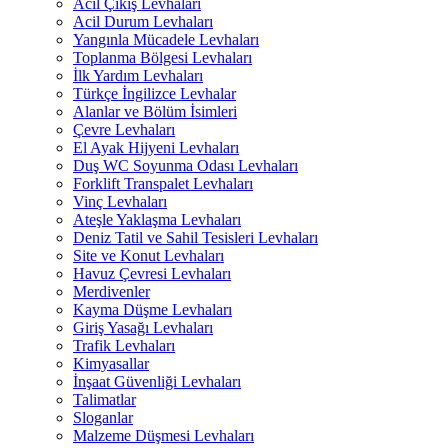
Acil Çıkış Levhaları
Acil Durum Levhaları
Yangınla Mücadele Levhaları
Toplanma Bölgesi Levhaları
İlk Yardım Levhaları
Türkçe İngilizce Levhalar
Alanlar ve Bölüm İsimleri
Çevre Levhaları
El Ayak Hijyeni Levhaları
Duş WC Soyunma Odası Levhaları
Forklift Transpalet Levhaları
Vinç Levhaları
Ateşle Yaklaşma Levhaları
Deniz Tatil ve Sahil Tesisleri Levhaları
Site ve Konut Levhaları
Havuz Çevresi Levhaları
Merdivenler
Kayma Düşme Levhaları
Giriş Yasağı Levhaları
Trafik Levhaları
Kimyasallar
İnşaat Güvenliği Levhaları
Talimatlar
Sloganlar
Malzeme Düşmesi Levhaları