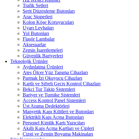
Trafik Setleri
Şerit Düzenleme Butonları
Araç Stoperleri
Kolon Köşe Koruyucuları
Uyarı Levhaları
Yol Butonları
Flaşör Lambalar
Aksesuarlar
Zemin İşaretlemeleri
Güvenlik Bariyerleri
Teknolojik Ürünler
Aydınlatma Ürünleri
Ateş Ölçer Yüz Tanıma Cihazları
Parmak İzi Okuyucu Cihazları
Kartlı ve Şifreli Geçiş Kontrol Cihazları
Bekci Tur Takip Sistemleri
Bariyer ve Turnike Sistemleri
Access Kontrol Panel Sistemleri
Üst Arama Dedektörleri
Manyetik Kapı Kilitleri ve Butonları
Elektrikli Kapı Açma Butonları
Personel Kimlik Kartı Yazıcıları
Akıllı Kapı Açma Kartları ve Çipleri
Çizgi ve Zemin Boyama Makinaları