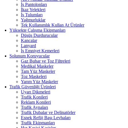
İş Pantolonları
İkaz Yelekleri
İş Tulumları
Yağmurluklar
Tek Kullanımlık Kullan At Ürünler
Yüksekte Çalışma Ekipmanları
Düşüş Durdurucular
Kancalar
Lanyard
İş Emniyet Kemerleri
Solunum Koruyucular
Gaz Buhar ve Toz Filtreleri
Medikal Maskeler
Tam Yüz Maskeler
Toz Maskeleri
Yarım Yüz Maskeler
Trafik Güvenliği Ürünleri
Uyarı Dikmeleri
Trafik Konileri
Reklam Konileri
Trafik Aynaları
Trafik Dubalar ve Delinatörler
Esnek Refüj Başı Levhaları
Trafik Ekipmanları
Hız Kesici Kasisler