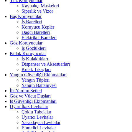
Yüz Koruyucular
Kaynakçı Maskeleri
Siperlik ve Vizör
Baş Koruyucular
İş Baretleri
Koruyucu Kepler
Dağcı Baretleri
Elektrikci Baretleri
Göz Koruyucular
İş Gözlükleri
Kulak Koruyucular
İş Kulaklıkları
Dispanser ve Aksesuarları
Kulak Tıkaçları
Yangın Güvenliği Ekipmanları
Yangın Tüpleri
Yangın Battaniyesi
İlk Yardım Setleri
Göz ve Vücut Duşları
İş Güvenliği Ekipmanları
Uyarı İkaz Levhaları
Çoklu Tabelalar
Uyarıcı Levhalar
Yasaklayıcı Levhalar
Emredici Levhalar