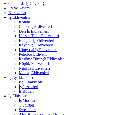
Okullarda İş Güvenliği
Ev ve Yaşam
Karavanlar
İş Eldivenleri
Kolluk
Camcı İş Eldivenleri
Deri İş Eldivenleri
Hassas Tutuş Eldivenleri
Kauçuk İş Eldivenleri
Kaynakçı Eldivenleri
Kimyasal İş Eldivenleri
Petrolcü Eldiveni
Kesilme Dirençli Eldivenler
Köpük Eldivenleri
Nitril İş Eldivenleri
Montaj Eldivenleri
İş Ayakkabıları
İşçi Ayakkabısı
İş Çizmeleri
İş Botları
İş Elbiseleri
İş Montları
T Shirtler
Sweatshirt
Alev Almaz Yanmaz Ürünler