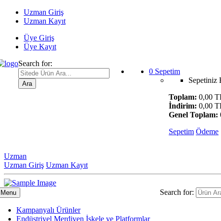
Uzman Giriş
Uzman Kayıt
Üye Giriş
Üye Kayıt
Search for:
0
Sepetim
Sepetiniz
Ara
Toplam:
0,00 T
İndirim:
0,00 T
Genel Toplam:
Sepetim
Ödeme
Uzman
Uzman Giriş
Uzman Kayıt
Search for:
Menu
Kampanyalı Ürünler
Endüstriyel Merdiven İskele ve Platformlar