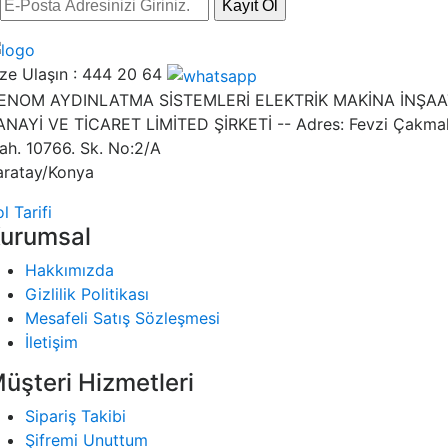
Kayıt Ol
ze Ulaşın :
444 20 64
ENOM AYDINLATMA SİSTEMLERİ ELEKTRİK MAKİNA İNŞAA
ANAYİ VE TİCARET LİMİTED ŞİRKETİ -- Adres: Fevzi Çakma
ah. 10766. Sk. No:2/A
aratay/Konya
l Tarifi
urumsal
Hakkımızda
Gizlilik Politikası
Mesafeli Satış Sözleşmesi
İletişim
üşteri Hizmetleri
Sipariş Takibi
Şifremi Unuttum