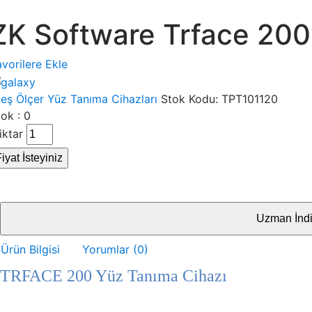
ZK Software Trface 200
vorilere Ekle
teş Ölçer Yüz Tanıma Cihazları
Stok Kodu:
TPT101120
ok : 0
iktar
iyat İsteyiniz
Uzman İndir
Ürün Bilgisi
Yorumlar (0)
TRFACE 200 Yüz Tanıma Cihazı