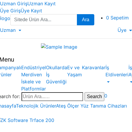
Uzman Giriş
Uzman Kayıt
Üye Giriş
Üye Kayıt
Search
0
Sepetim
Ara
for:
Uzman
Üye
Menu
ampanyalı
Endüstriyel
Okullarda
Ev ve
Karavanlar
İş
İş
rünler
Merdiven
İş
Yaşam
Eldivenleri
A
İskele ve
Güvenliği
Platformlar
0
earch for:
nasayfa
Teknolojik Ürünler
Ateş Ölçer Yüz Tanıma Cihazları