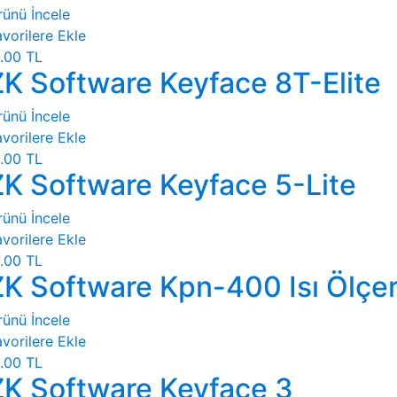
rünü İncele
vorilere Ekle
.00 TL
ZK Software Keyface 8T-Elite
rünü İncele
vorilere Ekle
.00 TL
ZK Software Keyface 5-Lite
rünü İncele
vorilere Ekle
.00 TL
ZK Software Kpn-400 Isı Ölçe
rünü İncele
vorilere Ekle
.00 TL
ZK Software Keyface 3