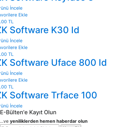
rünü İncele
vorilere Ekle
.00 TL
ZK Software K30 Id
rünü İncele
vorilere Ekle
.00 TL
ZK Software Uface 800 Id
rünü İncele
vorilere Ekle
.00 TL
ZK Software Trface 100
rünü İncele
E-Bülten'e Kayıt Olun
...ve
yeniliklerden hemen haberdar olun