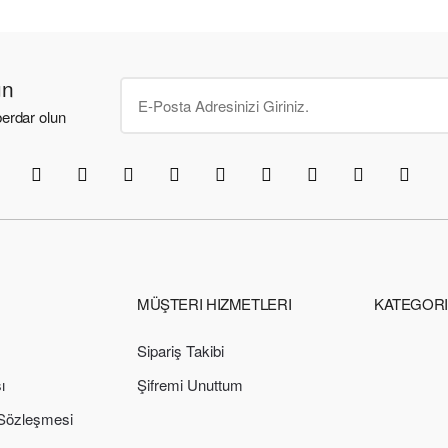
un
erdar olun
MÜŞTERI HIZMETLERI
KATEGOR
Sipariş Takibi
ı
Şifremi Unuttum
 Sözleşmesi