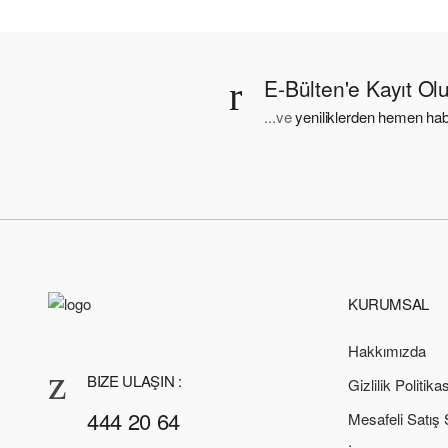
E-Bülten'e Kayıt Ol
...ve
yeniliklerden hemen hab
KURUMSAL
Hakkımızda
BIZE ULAŞIN :
Gizlilik Politikas
444 20 64
Mesafeli Satış