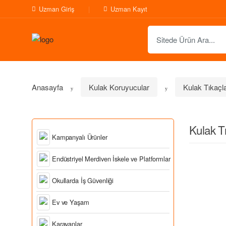
Uzman Giriş
Uzman Kayıt
S
e
a
r
c
Anasayfa
Kulak Koruyucular
Kulak Tıkaçla
h
f
o
Kulak Tı
r
Kampanyalı Ürünler
:
Endüstriyel Merdiven İskele ve Platformlar
Okullarda İş Güvenliği
Ev ve Yaşam
Karavanlar