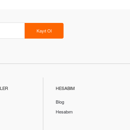
Kayıt Ol
ILER
HESABIM
Blog
Hesabım