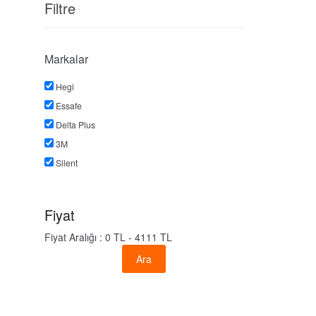
Filtre
Markalar
Hegi
Essafe
Delta Plus
3M
Silent
Fiyat
Fiyat Aralığı :
0 TL - 4111 TL
Ara