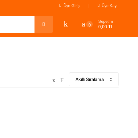
Üye Giriş
Üye Kayıt
Sepetim
0
0,00 TL