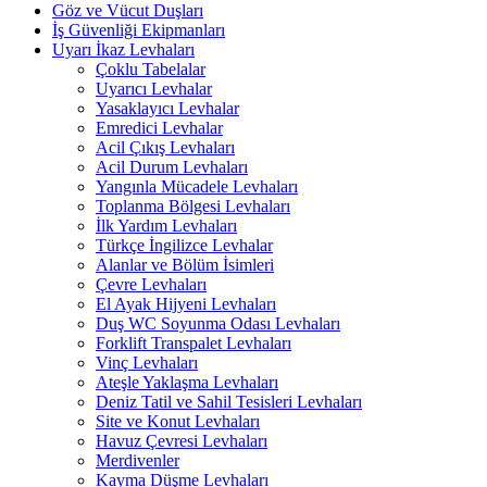
Göz ve Vücut Duşları
İş Güvenliği Ekipmanları
Uyarı İkaz Levhaları
Çoklu Tabelalar
Uyarıcı Levhalar
Yasaklayıcı Levhalar
Emredici Levhalar
Acil Çıkış Levhaları
Acil Durum Levhaları
Yangınla Mücadele Levhaları
Toplanma Bölgesi Levhaları
İlk Yardım Levhaları
Türkçe İngilizce Levhalar
Alanlar ve Bölüm İsimleri
Çevre Levhaları
El Ayak Hijyeni Levhaları
Duş WC Soyunma Odası Levhaları
Forklift Transpalet Levhaları
Vinç Levhaları
Ateşle Yaklaşma Levhaları
Deniz Tatil ve Sahil Tesisleri Levhaları
Site ve Konut Levhaları
Havuz Çevresi Levhaları
Merdivenler
Kayma Düşme Levhaları