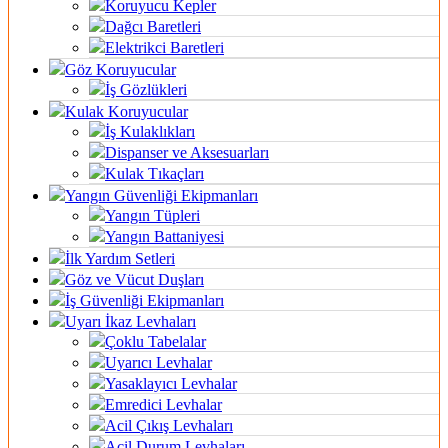
Koruyucu Kepler
Dağcı Baretleri
Elektrikci Baretleri
Göz Koruyucular
İş Gözlükleri
Kulak Koruyucular
İş Kulaklıkları
Dispanser ve Aksesuarları
Kulak Tıkaçları
Yangın Güvenliği Ekipmanları
Yangın Tüpleri
Yangın Battaniyesi
İlk Yardım Setleri
Göz ve Vücut Duşları
İş Güvenliği Ekipmanları
Uyarı İkaz Levhaları
Çoklu Tabelalar
Uyarıcı Levhalar
Yasaklayıcı Levhalar
Emredici Levhalar
Acil Çıkış Levhaları
Acil Durum Levhaları