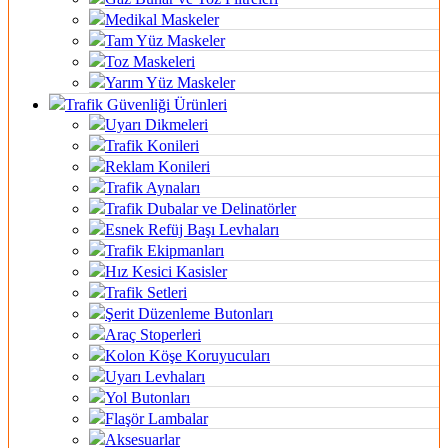
Medikal Maskeler
Tam Yüz Maskeler
Toz Maskeleri
Yarım Yüz Maskeler
Trafik Güvenliği Ürünleri
Uyarı Dikmeleri
Trafik Konileri
Reklam Konileri
Trafik Aynaları
Trafik Dubalar ve Delinatörler
Esnek Refüj Başı Levhaları
Trafik Ekipmanları
Hız Kesici Kasisler
Trafik Setleri
Şerit Düzenleme Butonları
Araç Stoperleri
Kolon Köşe Koruyucuları
Uyarı Levhaları
Yol Butonları
Flaşör Lambalar
Aksesuarlar