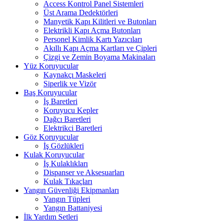
Access Kontrol Panel Sistemleri
Üst Arama Dedektörleri
Manyetik Kapı Kilitleri ve Butonları
Elektrikli Kapı Açma Butonları
Personel Kimlik Kartı Yazıcıları
Akıllı Kapı Açma Kartları ve Çipleri
Çizgi ve Zemin Boyama Makinaları
Yüz Koruyucular
Kaynakçı Maskeleri
Siperlik ve Vizör
Baş Koruyucular
İş Baretleri
Koruyucu Kepler
Dağcı Baretleri
Elektrikci Baretleri
Göz Koruyucular
İş Gözlükleri
Kulak Koruyucular
İş Kulaklıkları
Dispanser ve Aksesuarları
Kulak Tıkaçları
Yangın Güvenliği Ekipmanları
Yangın Tüpleri
Yangın Battaniyesi
İlk Yardım Setleri