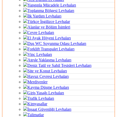
Yangınla Mücadele Levhaları
Toplanma Bölgesi Levhaları
İlk Yardım Levhaları
Türkçe İngilizce Levhalar
Alanlar ve Bölüm İsimleri
Çevre Levhaları
El Ayak Hijyeni Levhaları
Duş WC Soyunma Odası Levhaları
Forklift Transpalet Levhaları
Vinç Levhaları
Ateşle Yaklaşma Levhaları
Deniz Tatil ve Sahil Tesisleri Levhaları
Site ve Konut Levhaları
Havuz Çevresi Levhaları
Merdivenler
Kayma Düşme Levhaları
Giriş Yasağı Levhaları
Trafik Levhaları
Kimyasallar
İnşaat Güvenliği Levhaları
Talimatlar