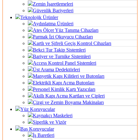
Zemin İşaretlemeleri
Güvenlik Bariyerleri
Teknolojik Ürünler
Aydınlatma Ürünleri
Ateş Ölçer Yüz Tanıma Cihazları
Parmak İzi Okuyucu Cihazları
Kartlı ve Şifreli Geçiş Kontrol Cihazları
Bekci Tur Takip Sistemleri
Bariyer ve Turnike Sistemleri
Access Kontrol Panel Sistemleri
Üst Arama Dedektörleri
Manyetik Kapı Kilitleri ve Butonları
Elektrikli Kapı Açma Butonları
Personel Kimlik Kartı Yazıcıları
Akıllı Kapı Açma Kartları ve Çipleri
Çizgi ve Zemin Boyama Makinaları
Yüz Koruyucular
Kaynakçı Maskeleri
Siperlik ve Vizör
Baş Koruyucular
İş Baretleri