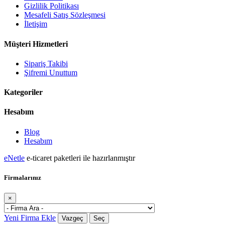
Gizlilik Politikası
Mesafeli Satış Sözleşmesi
İletişim
Müşteri Hizmetleri
Sipariş Takibi
Şifremi Unuttum
Kategoriler
Hesabım
Blog
Hesabım
eNetle
e-ticaret paketleri ile hazırlanmıştır
Firmalarınız
×
Yeni Firma Ekle
Vazgeç
Seç