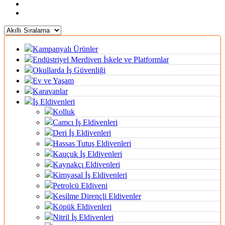
Kampanyalı Ürünler
Endüstriyel Merdiven İskele ve Platformlar
Okullarda İş Güvenliği
Ev ve Yaşam
Karavanlar
İş Eldivenleri
Kolluk
Camcı İş Eldivenleri
Deri İş Eldivenleri
Hassas Tutuş Eldivenleri
Kauçuk İş Eldivenleri
Kaynakçı Eldivenleri
Kimyasal İş Eldivenleri
Petrolcü Eldiveni
Kesilme Dirençli Eldivenler
Köpük Eldivenleri
Nitril İş Eldivenleri