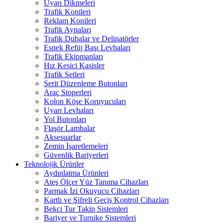
Uyarı Dikmeleri
Trafik Konileri
Reklam Konileri
Trafik Aynaları
Trafik Dubalar ve Delinatörler
Esnek Refüj Başı Levhaları
Trafik Ekipmanları
Hız Kesici Kasisler
Trafik Setleri
Şerit Düzenleme Butonları
Araç Stoperleri
Kolon Köşe Koruyucuları
Uyarı Levhaları
Yol Butonları
Flaşör Lambalar
Aksesuarlar
Zemin İşaretlemeleri
Güvenlik Bariyerleri
Teknolojik Ürünler
Aydınlatma Ürünleri
Ateş Ölçer Yüz Tanıma Cihazları
Parmak İzi Okuyucu Cihazları
Kartlı ve Şifreli Geçiş Kontrol Cihazları
Bekci Tur Takip Sistemleri
Bariyer ve Turnike Sistemleri