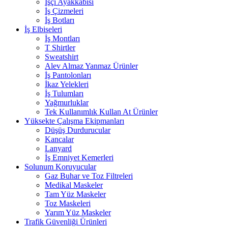
İşçi Ayakkabısı
İş Çizmeleri
İş Botları
İş Elbiseleri
İş Montları
T Shirtler
Sweatshirt
Alev Almaz Yanmaz Ürünler
İş Pantolonları
İkaz Yelekleri
İş Tulumları
Yağmurluklar
Tek Kullanımlık Kullan At Ürünler
Yüksekte Çalışma Ekipmanları
Düşüş Durdurucular
Kancalar
Lanyard
İş Emniyet Kemerleri
Solunum Koruyucular
Gaz Buhar ve Toz Filtreleri
Medikal Maskeler
Tam Yüz Maskeler
Toz Maskeleri
Yarım Yüz Maskeler
Trafik Güvenliği Ürünleri