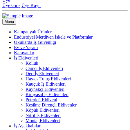
Üye
Üye Giriş
Üye Kayıt
Menu
Kampanyalı Ürünler
Endüstriyel Merdiven İskele ve Platformlar
Okullarda İş Güvenliği
Ev ve Yaşam
Karavanlar
İş Eldivenleri
Kolluk
Camcı İş Eldivenleri
Deri İş Eldivenleri
Hassas Tutuş Eldivenleri
Kauçuk İş Eldivenleri
Kaynakçı Eldivenleri
Kimyasal İş Eldivenleri
Petrolcü Eldiveni
Kesilme Dirençli Eldivenler
Köpük Eldivenleri
Nitril İş Eldivenleri
Montaj Eldivenleri
İş Ayakkabıları