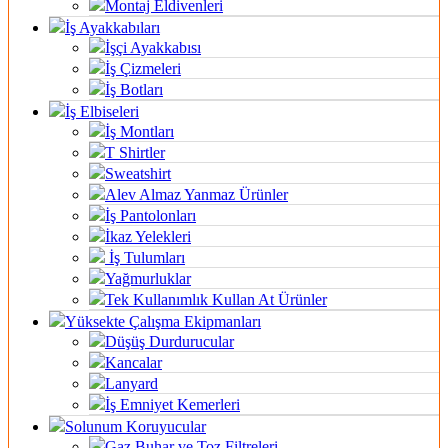
Montaj Eldivenleri
İş Ayakkabıları
İşçi Ayakkabısı
İş Çizmeleri
İş Botları
İş Elbiseleri
İş Montları
T Shirtler
Sweatshirt
Alev Almaz Yanmaz Ürünler
İş Pantolonları
İkaz Yelekleri
İş Tulumları
Yağmurluklar
Tek Kullanımlık Kullan At Ürünler
Yüksekte Çalışma Ekipmanları
Düşüş Durdurucular
Kancalar
Lanyard
İş Emniyet Kemerleri
Solunum Koruyucular
Gaz Buhar ve Toz Filtreleri