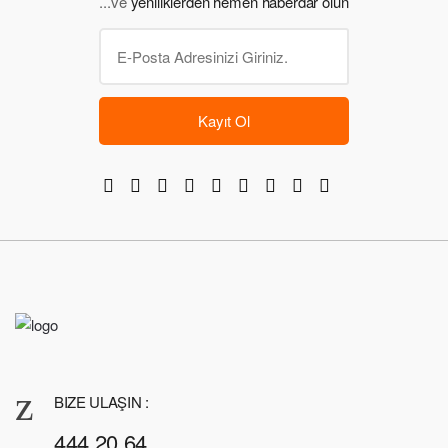
...ve
yeniliklerden hemen haberdar olun
Kayıt Ol
BIZE ULAŞIN :
444 20 64