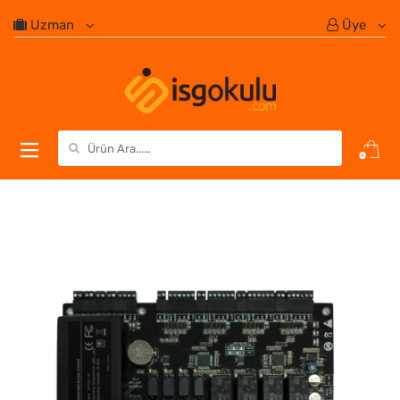
Uzman
Üye
Search for:
0