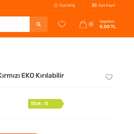
Üye Giriş
Üye Kayıt
Sepetim
0
0,00 TL
ırmızı EKO Kırılabilir
Stok : 0