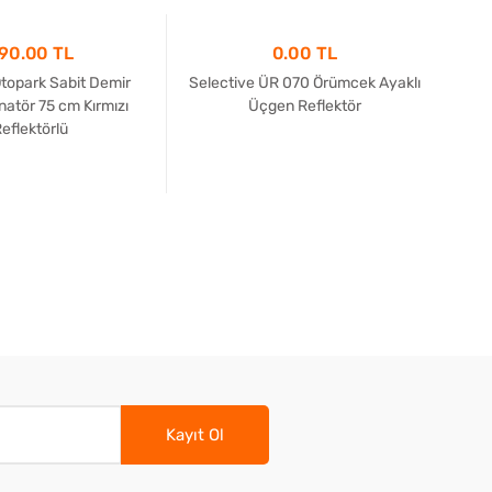
90.00 TL
0.00 TL
Otopark Sabit Demir
Selective ÜR 070 Örümcek Ayaklı
Zep
natör 75 cm Kırmızı
Üçgen Reflektör
eflektörlü
Kayıt Ol