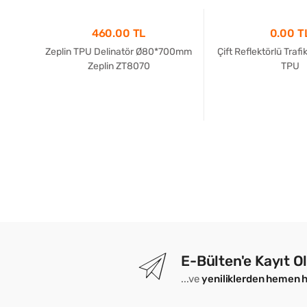
460.00 TL
0.00 T
cm
Zeplin TPU Delinatör Ø80*700mm
Çift Reflektörlü Trafi
Zeplin ZT8070
TPU
E-Bülten'e Kayıt O
...ve
yeniliklerden hemen 