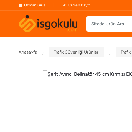
Uzman Giriş
Uzman Kayıt
S
e
a
r
c
Anasayfa
Trafik Güvenliği Ürünleri
Trafik
h
f
o
r
: