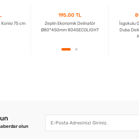
L
195.00 TL
8
k Konisi 75 cm
Zeplin Ekonomik Delinatör
İsgokulu 
Ø80*450mm 8045ECOLIGHT
Duba Deli
R
lun
haberdar olun