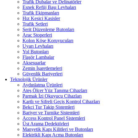
Trafik Dubalar ve Delinatörler
Esnek Refüj Başı Levhaları
Trafik Ekipmanları
Hız Kesici Kasisler
Trafik Setleri
Şerit Düzenleme Butonları
Araç Stoperleri
Kolon Köşe Koruyucuları
Uyarı Levhaları
Yol Butonları
Flaşör Lambalar
Aksesuarlar
Zemin İşaretlemeleri
Güvenlik Bariyerleri
Teknolojik Ürünler
Aydınlatma Ürünleri
Ateş Ölçer Yüz Tanıma Cihazları
Parmak İzi Okuyucu Cihazları
Kartlı ve Şifreli Geçiş Kontrol Cihazları
Bekci Tur Takip Sistemleri
Bariyer ve Turnike Sistemleri
Access Kontrol Panel Sistemleri
Üst Arama Dedektörleri
Manyetik Kapı Kilitleri ve Butonları
Elektrikli Kapı Açma Butonları