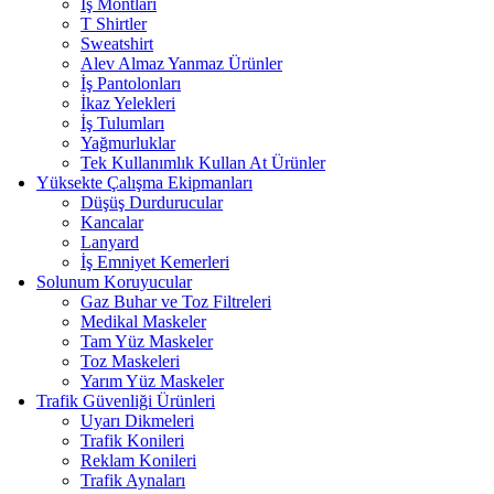
İş Montları
T Shirtler
Sweatshirt
Alev Almaz Yanmaz Ürünler
İş Pantolonları
İkaz Yelekleri
İş Tulumları
Yağmurluklar
Tek Kullanımlık Kullan At Ürünler
Yüksekte Çalışma Ekipmanları
Düşüş Durdurucular
Kancalar
Lanyard
İş Emniyet Kemerleri
Solunum Koruyucular
Gaz Buhar ve Toz Filtreleri
Medikal Maskeler
Tam Yüz Maskeler
Toz Maskeleri
Yarım Yüz Maskeler
Trafik Güvenliği Ürünleri
Uyarı Dikmeleri
Trafik Konileri
Reklam Konileri
Trafik Aynaları