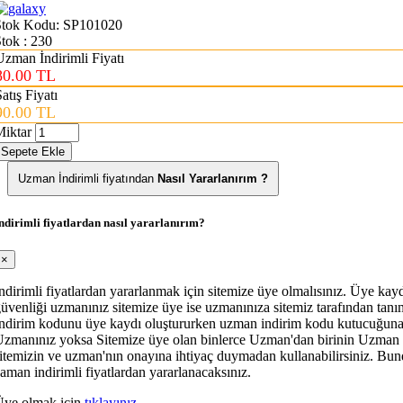
Stok Kodu:
SP101020
tok : 230
Uzman İndirimli Fiyatı
80.00 TL
atış Fiyatı
90.00 TL
iktar
Sepete Ekle
Uzman İndirimli fiyatından
Nasıl Yararlanırım ?
ndirimli fiyatlardan nasıl yararlanırım?
×
ndirimli fiyatlardan yararlanmak için sitemize üye olmalısınız. Üye kayd
üvenliği uzmanınız sitemize üye ise uzmanınıza sitemiz tarafından ta
ndirim kodunu üye kaydı oluştururken uzman indirim kodu kutucuğuna
zmanınız yoksa Sitemize üye olan binlerce Uzman'dan birinin Uzman
itemizin ve uzman'nın onayına ihtiyaç duymadan kullanabilirsiniz. Bun
aman indirimli fiyatlardan yararlanacaksınız.
Üye olmak için
tıklayınız