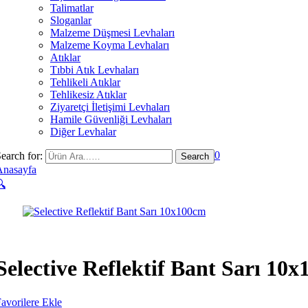
Talimatlar
Sloganlar
Malzeme Düşmesi Levhaları
Malzeme Koyma Levhaları
Atıklar
Tıbbi Atık Levhaları
Tehlikeli Atıklar
Tehlikesiz Atıklar
Ziyaretçi İletişimi Levhaları
Hamile Güvenliği Levhaları
Diğer Levhalar
0
earch for:
Anasayfa
🔍
Selective Reflektif Bant Sarı 10
avorilere Ekle