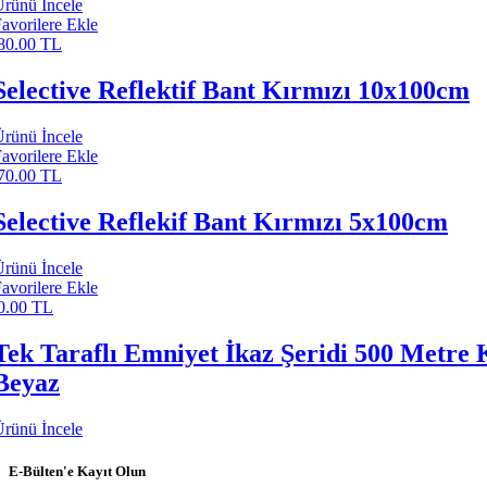
rünü İncele
avorilere Ekle
80.00 TL
Selective Reflektif Bant Kırmızı 10x100cm
rünü İncele
avorilere Ekle
70.00 TL
Selective Reflekif Bant Kırmızı 5x100cm
rünü İncele
avorilere Ekle
0.00 TL
Tek Taraflı Emniyet İkaz Şeridi 500 Metre 
Beyaz
rünü İncele
E-Bülten'e Kayıt Olun