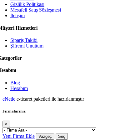
Gizlilik Politikası
Mesafeli Satış Sözleşmesi
İletişim
Müşteri Hizmetleri
Sipariş Takibi
Şifremi Unuttum
ategoriler
Hesabım
Blog
Hesabım
eNetle
e-ticaret paketleri ile hazırlanmıştır
Firmalarınız
×
Yeni Firma Ekle
Vazgeç
Seç