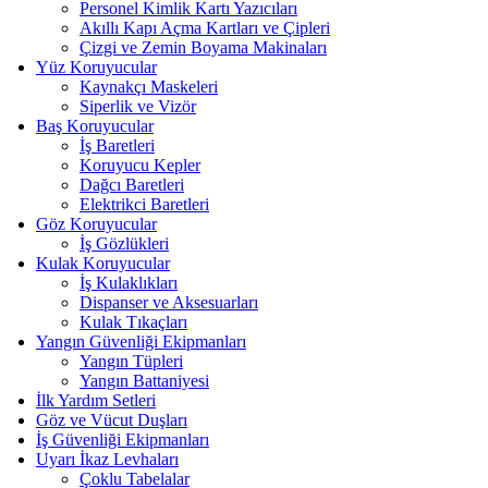
Personel Kimlik Kartı Yazıcıları
Akıllı Kapı Açma Kartları ve Çipleri
Çizgi ve Zemin Boyama Makinaları
Yüz Koruyucular
Kaynakçı Maskeleri
Siperlik ve Vizör
Baş Koruyucular
İş Baretleri
Koruyucu Kepler
Dağcı Baretleri
Elektrikci Baretleri
Göz Koruyucular
İş Gözlükleri
Kulak Koruyucular
İş Kulaklıkları
Dispanser ve Aksesuarları
Kulak Tıkaçları
Yangın Güvenliği Ekipmanları
Yangın Tüpleri
Yangın Battaniyesi
İlk Yardım Setleri
Göz ve Vücut Duşları
İş Güvenliği Ekipmanları
Uyarı İkaz Levhaları
Çoklu Tabelalar