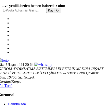
...ve
yeniliklerden hemen haberdar olun
Kayıt Ol
ize Ulaşın :
444 20 64
GENOM AYDINLATMA SİSTEMLERİ ELEKTRİK MAKİNA İNŞAAT
SANAYİ VE TİCARET LİMİTED ŞİRKETİ -- Adres: Fevzi Çakmak
ah. 10766. Sk. No:2/A
Karatay/Konya
ol Tarifi
Kurumsal
Hakkımızda