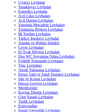
Uyarıcı Levhalar
Yasaklayıcı Levhalar
Emredici Levhalar
Acil Çıkış Levhaları
Acil Durum Levhaları
Yangınla Mücadele Levhaları
Toplanma Bölgesi Levhaları
İlk Yardım Levhaları
Türkçe İngilizce Levhalar
Alanlar ve Bölüm İsimleri
Çevre Levhaları
El Ayak Hijyeni Levhaları
Duş WC Soyunma Odası Levhaları
Forklift Transpalet Levhaları
Vinç Levhaları
Ateşle Yaklaşma Levhaları
Deniz Tatil ve Sahil Tesisleri Levhaları
Site ve Konut Levhaları
Havuz Çevresi Levhaları
Merdivenler
Kayma Düşme Levhaları
Giriş Yasağı Levhaları
Trafik Levhaları
Kimyasallar
İnşaat Güvenliği Levhaları