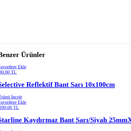
Benzer Ürünler
avorilere Ekle
80.00 TL
Selective Reflektif Bant Sarı 10x100cm
rünü İncele
avorilere Ekle
200.00 TL
Starline Kaydırmaz Bant Sarı/Siyah 25mm