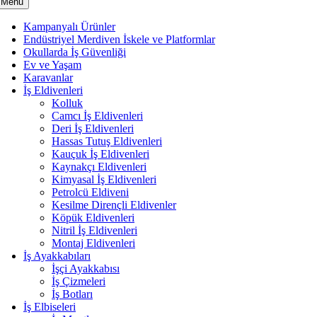
Menu
Kampanyalı Ürünler
Endüstriyel Merdiven İskele ve Platformlar
Okullarda İş Güvenliği
Ev ve Yaşam
Karavanlar
İş Eldivenleri
Kolluk
Camcı İş Eldivenleri
Deri İş Eldivenleri
Hassas Tutuş Eldivenleri
Kauçuk İş Eldivenleri
Kaynakçı Eldivenleri
Kimyasal İş Eldivenleri
Petrolcü Eldiveni
Kesilme Dirençli Eldivenler
Köpük Eldivenleri
Nitril İş Eldivenleri
Montaj Eldivenleri
İş Ayakkabıları
İşçi Ayakkabısı
İş Çizmeleri
İş Botları
İş Elbiseleri