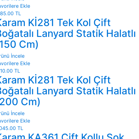
vorilere Ekle
85.00 TL
Karam Kİ281 Tek Kol Çift
oğatalı Lanyard Statik Halatlı
(150 Cm)
rünü İncele
vorilere Ekle
10.00 TL
Karam Kİ281 Tek Kol Çift
oğatalı Lanyard Statik Halatlı
(200 Cm)
rünü İncele
vorilere Ekle
045.00 TL
Karam KA361 Çift Kollu Şok