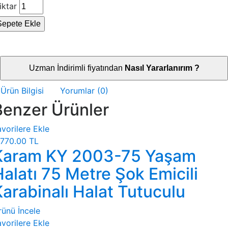
iktar
Sepete Ekle
Uzman İndirimli fiyatından
Nasıl Yararlanırım ?
Ürün Bilgisi
Yorumlar (0)
Benzer Ürünler
vorilere Ekle
770.00 TL
Karam KY 2003-75 Yaşam
alatı 75 Metre Şok Emicili
Karabinalı Halat Tutuculu
rünü İncele
vorilere Ekle