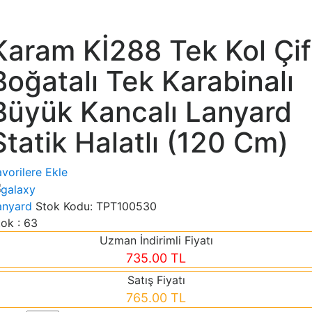
Karam Kİ288 Tek Kol Çif
Boğatalı Tek Karabinalı
Büyük Kancalı Lanyard
Statik Halatlı (120 Cm)
vorilere Ekle
anyard
Stok Kodu:
TPT100530
tok : 63
Uzman İndirimli Fiyatı
735.00 TL
Satış Fiyatı
765.00 TL