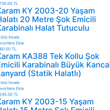
730.00 TL
Karam KY 2003-20 Yaşam
Halatı 20 Metre Şok Emicili
Karabinalı Halat Tutuculu
rünü İncele
vorilere Ekle
60.00 TL
Karam KA388 Tek Kollu Şok
micili Karabinalı Büyük Kancal
anyard (Statik Halatlı)
rünü İncele
vorilere Ekle
545.00 TL
Karam KY 2003-15 Yaşam