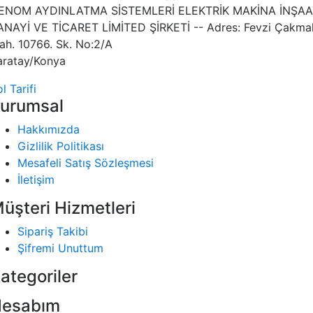
ENOM AYDINLATMA SİSTEMLERİ ELEKTRİK MAKİNA İNŞAA
ANAYİ VE TİCARET LİMİTED ŞİRKETİ -- Adres: Fevzi Çakma
ah. 10766. Sk. No:2/A
aratay/Konya
l Tarifi
urumsal
Hakkımızda
Gizlilik Politikası
Mesafeli Satış Sözleşmesi
İletişim
üşteri Hizmetleri
Sipariş Takibi
Şifremi Unuttum
ategoriler
esabım