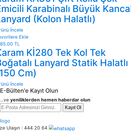
micili Karabinalı Büyük Kancal
anyard (Kolon Halatlı)
rünü İncele
vorilere Ekle
85.00 TL
Karam Kİ280 Tek Kol Tek
oğatalı Lanyard Statik Halatlı
(150 Cm)
rünü İncele
E-Bülten'e Kayıt Olun
...ve
yeniliklerden hemen haberdar olun
Kayıt Ol
ze Ulaşın :
444 20 64