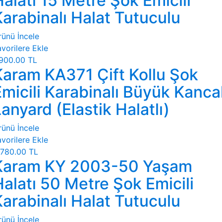
alatı 15 Metre Şok Emicili
Karabinalı Halat Tutuculu
rünü İncele
vorilere Ekle
900.00 TL
Karam KA371 Çift Kollu Şok
micili Karabinalı Büyük Kancal
anyard (Elastik Halatlı)
rünü İncele
vorilere Ekle
780.00 TL
Karam KY 2003-50 Yaşam
Halatı 50 Metre Şok Emicili
Karabinalı Halat Tutuculu
rünü İncele