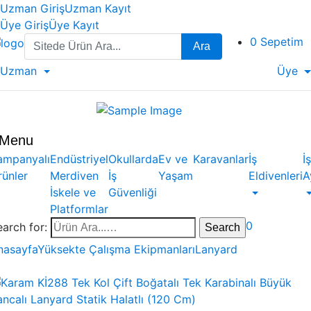
Uzman Giriş
Uzman Kayıt
Üye Giriş
Üye Kayıt
Search
0
Sepetim
Ara
for:
Uzman
Üye
Menu
ampanyalı
Endüstriyel
Okullarda
Ev ve
Karavanlar
İş
İş
rünler
Merdiven
İş
Yaşam
Eldivenleri
A
İskele ve
Güvenliği
Platformlar
0
earch for:
nasayfa
Yüksekte Çalışma Ekipmanları
Lanyard