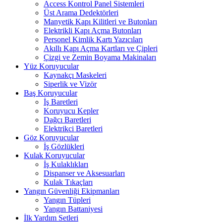
Access Kontrol Panel Sistemleri
Üst Arama Dedektörleri
Manyetik Kapı Kilitleri ve Butonları
Elektrikli Kapı Açma Butonları
Personel Kimlik Kartı Yazıcıları
Akıllı Kapı Açma Kartları ve Çipleri
Çizgi ve Zemin Boyama Makinaları
Yüz Koruyucular
Kaynakçı Maskeleri
Siperlik ve Vizör
Baş Koruyucular
İş Baretleri
Koruyucu Kepler
Dağcı Baretleri
Elektrikci Baretleri
Göz Koruyucular
İş Gözlükleri
Kulak Koruyucular
İş Kulaklıkları
Dispanser ve Aksesuarları
Kulak Tıkaçları
Yangın Güvenliği Ekipmanları
Yangın Tüpleri
Yangın Battaniyesi
İlk Yardım Setleri