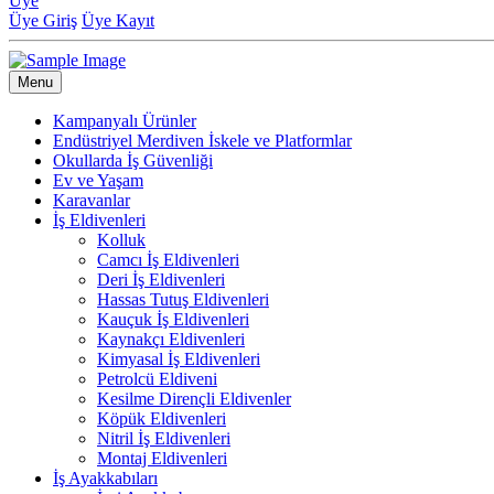
Üye
Üye Giriş
Üye Kayıt
Menu
Kampanyalı Ürünler
Endüstriyel Merdiven İskele ve Platformlar
Okullarda İş Güvenliği
Ev ve Yaşam
Karavanlar
İş Eldivenleri
Kolluk
Camcı İş Eldivenleri
Deri İş Eldivenleri
Hassas Tutuş Eldivenleri
Kauçuk İş Eldivenleri
Kaynakçı Eldivenleri
Kimyasal İş Eldivenleri
Petrolcü Eldiveni
Kesilme Dirençli Eldivenler
Köpük Eldivenleri
Nitril İş Eldivenleri
Montaj Eldivenleri
İş Ayakkabıları