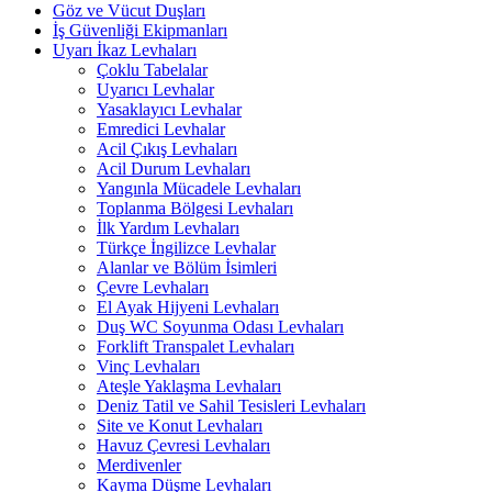
Göz ve Vücut Duşları
İş Güvenliği Ekipmanları
Uyarı İkaz Levhaları
Çoklu Tabelalar
Uyarıcı Levhalar
Yasaklayıcı Levhalar
Emredici Levhalar
Acil Çıkış Levhaları
Acil Durum Levhaları
Yangınla Mücadele Levhaları
Toplanma Bölgesi Levhaları
İlk Yardım Levhaları
Türkçe İngilizce Levhalar
Alanlar ve Bölüm İsimleri
Çevre Levhaları
El Ayak Hijyeni Levhaları
Duş WC Soyunma Odası Levhaları
Forklift Transpalet Levhaları
Vinç Levhaları
Ateşle Yaklaşma Levhaları
Deniz Tatil ve Sahil Tesisleri Levhaları
Site ve Konut Levhaları
Havuz Çevresi Levhaları
Merdivenler
Kayma Düşme Levhaları