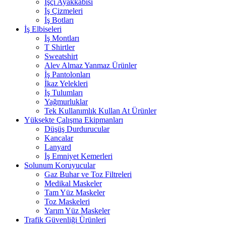
İşçi Ayakkabısı
İş Çizmeleri
İş Botları
İş Elbiseleri
İş Montları
T Shirtler
Sweatshirt
Alev Almaz Yanmaz Ürünler
İş Pantolonları
İkaz Yelekleri
İş Tulumları
Yağmurluklar
Tek Kullanımlık Kullan At Ürünler
Yüksekte Çalışma Ekipmanları
Düşüş Durdurucular
Kancalar
Lanyard
İş Emniyet Kemerleri
Solunum Koruyucular
Gaz Buhar ve Toz Filtreleri
Medikal Maskeler
Tam Yüz Maskeler
Toz Maskeleri
Yarım Yüz Maskeler
Trafik Güvenliği Ürünleri