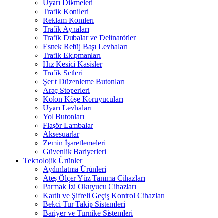
Uyarı Dikmeleri
Trafik Konileri
Reklam Konileri
Trafik Aynaları
Trafik Dubalar ve Delinatörler
Esnek Refüj Başı Levhaları
Trafik Ekipmanları
Hız Kesici Kasisler
Trafik Setleri
Şerit Düzenleme Butonları
Araç Stoperleri
Kolon Köşe Koruyucuları
Uyarı Levhaları
Yol Butonları
Flaşör Lambalar
Aksesuarlar
Zemin İşaretlemeleri
Güvenlik Bariyerleri
Teknolojik Ürünler
Aydınlatma Ürünleri
Ateş Ölçer Yüz Tanıma Cihazları
Parmak İzi Okuyucu Cihazları
Kartlı ve Şifreli Geçiş Kontrol Cihazları
Bekci Tur Takip Sistemleri
Bariyer ve Turnike Sistemleri