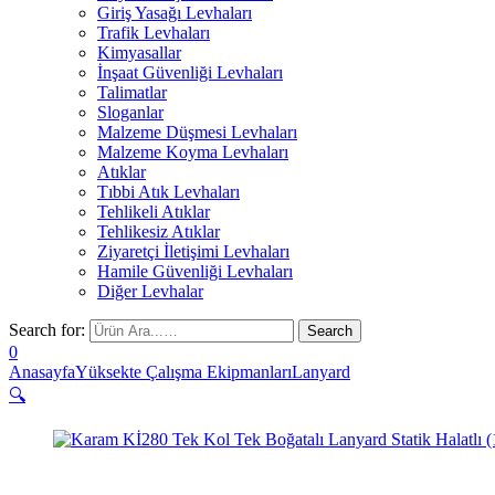
Giriş Yasağı Levhaları
Trafik Levhaları
Kimyasallar
İnşaat Güvenliği Levhaları
Talimatlar
Sloganlar
Malzeme Düşmesi Levhaları
Malzeme Koyma Levhaları
Atıklar
Tıbbi Atık Levhaları
Tehlikeli Atıklar
Tehlikesiz Atıklar
Ziyaretçi İletişimi Levhaları
Hamile Güvenliği Levhaları
Diğer Levhalar
Search for:
0
Anasayfa
Yüksekte Çalışma Ekipmanları
Lanyard
🔍