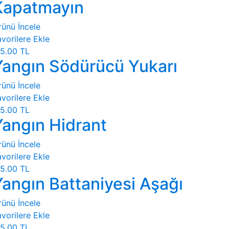
Kapatmayın
rünü İncele
vorilere Ekle
5.00 TL
Yangın Södürücü Yukarı
rünü İncele
vorilere Ekle
5.00 TL
Yangın Hidrant
rünü İncele
vorilere Ekle
5.00 TL
Yangın Battaniyesi Aşağı
rünü İncele
vorilere Ekle
5.00 TL