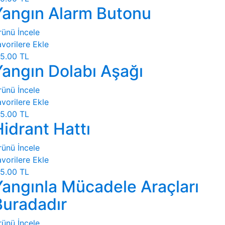
Yangın Alarm Butonu
rünü İncele
vorilere Ekle
5.00 TL
Yangın Dolabı Aşağı
rünü İncele
vorilere Ekle
5.00 TL
idrant Hattı
rünü İncele
vorilere Ekle
5.00 TL
Yangınla Mücadele Araçları
Buradadır
rünü İncele