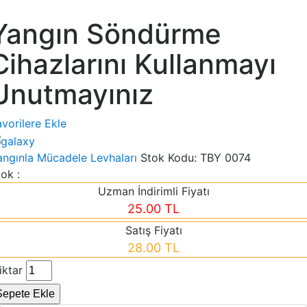
Yangın Söndürme
Cihazlarını Kullanmayı
Unutmayınız
vorilere Ekle
angınla Mücadele Levhaları
Stok Kodu:
TBY 0074
ok :
Uzman İndirimli Fiyatı
25.00 TL
Satış Fiyatı
28.00 TL
iktar
Sepete Ekle