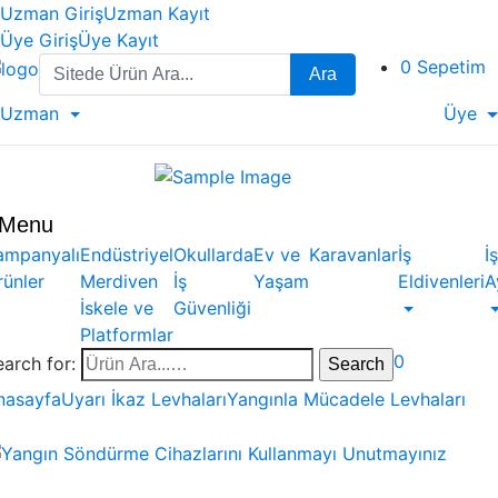
Uzman Giriş
Uzman Kayıt
Üye Giriş
Üye Kayıt
Search
0
Sepetim
Ara
for:
Uzman
Üye
Menu
ampanyalı
Endüstriyel
Okullarda
Ev ve
Karavanlar
İş
İş
rünler
Merdiven
İş
Yaşam
Eldivenleri
A
İskele ve
Güvenliği
Platformlar
0
earch for:
nasayfa
Uyarı İkaz Levhaları
Yangınla Mücadele Levhaları