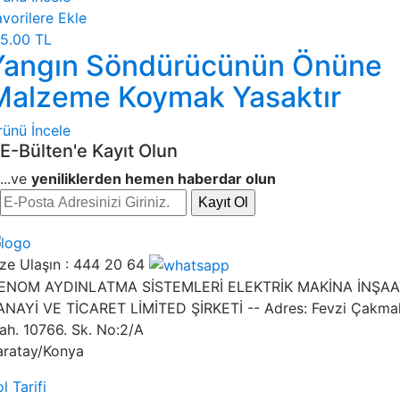
vorilere Ekle
5.00 TL
Yangın Söndürücünün Önüne
Malzeme Koymak Yasaktır
rünü İncele
E-Bülten'e Kayıt Olun
...ve
yeniliklerden hemen haberdar olun
Kayıt Ol
ze Ulaşın :
444 20 64
ENOM AYDINLATMA SİSTEMLERİ ELEKTRİK MAKİNA İNŞAA
ANAYİ VE TİCARET LİMİTED ŞİRKETİ -- Adres: Fevzi Çakma
ah. 10766. Sk. No:2/A
aratay/Konya
l Tarifi