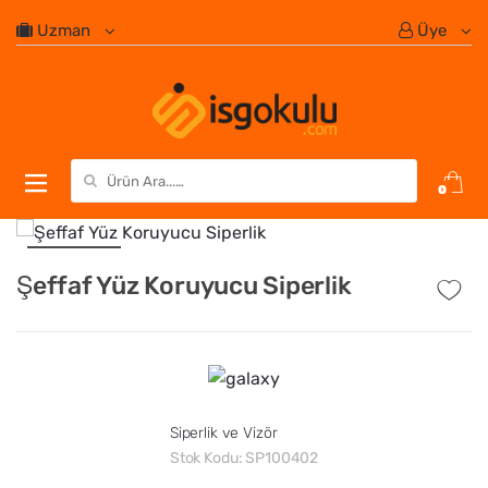
Uzman
Üye
Search for:
0
Şeffaf Yüz Koruyucu Siperlik
Siperlik ve Vizör
Stok Kodu:
SP100402