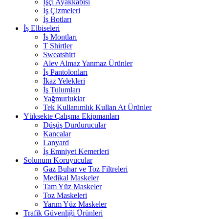
İşçi Ayakkabısı
İş Çizmeleri
İş Botları
İş Elbiseleri
İş Montları
T Shirtler
Sweatshirt
Alev Almaz Yanmaz Ürünler
İş Pantolonları
İkaz Yelekleri
İş Tulumları
Yağmurluklar
Tek Kullanımlık Kullan At Ürünler
Yüksekte Çalışma Ekipmanları
Düşüş Durdurucular
Kancalar
Lanyard
İş Emniyet Kemerleri
Solunum Koruyucular
Gaz Buhar ve Toz Filtreleri
Medikal Maskeler
Tam Yüz Maskeler
Toz Maskeleri
Yarım Yüz Maskeler
Trafik Güvenliği Ürünleri