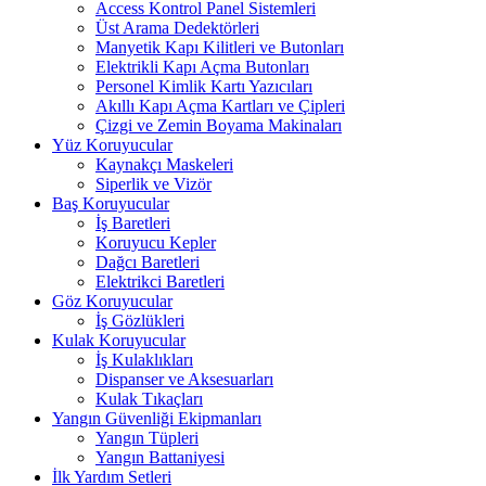
Access Kontrol Panel Sistemleri
Üst Arama Dedektörleri
Manyetik Kapı Kilitleri ve Butonları
Elektrikli Kapı Açma Butonları
Personel Kimlik Kartı Yazıcıları
Akıllı Kapı Açma Kartları ve Çipleri
Çizgi ve Zemin Boyama Makinaları
Yüz Koruyucular
Kaynakçı Maskeleri
Siperlik ve Vizör
Baş Koruyucular
İş Baretleri
Koruyucu Kepler
Dağcı Baretleri
Elektrikci Baretleri
Göz Koruyucular
İş Gözlükleri
Kulak Koruyucular
İş Kulaklıkları
Dispanser ve Aksesuarları
Kulak Tıkaçları
Yangın Güvenliği Ekipmanları
Yangın Tüpleri
Yangın Battaniyesi
İlk Yardım Setleri