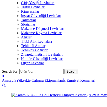
Giriş Yasağı Levhaları
Trafik Levhaları
Kimyasallar
İnşaat Güvenliği Levhaları
Talimatlar
Sloganlar
Malzeme Düşmesi Levhaları
Malzeme Koyma Levhaları
Atıklar
Tıbbi Atık Levhaları
Tehlikeli Atıklar
Tehlikesiz Atıklar
Ziyaretçi İletişimi Levhaları
Hamile Güvenliği Levhaları
Diğer Levhalar
Search for:
0
Anasayfa
Yüksekte Çalışma Ekipmanları
İş Emniyet Kemerleri
🔍