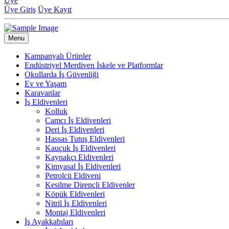
Üye
Üye Giriş
Üye Kayıt
Menu
Kampanyalı Ürünler
Endüstriyel Merdiven İskele ve Platformlar
Okullarda İş Güvenliği
Ev ve Yaşam
Karavanlar
İş Eldivenleri
Kolluk
Camcı İş Eldivenleri
Deri İş Eldivenleri
Hassas Tutuş Eldivenleri
Kauçuk İş Eldivenleri
Kaynakçı Eldivenleri
Kimyasal İş Eldivenleri
Petrolcü Eldiveni
Kesilme Dirençli Eldivenler
Köpük Eldivenleri
Nitril İş Eldivenleri
Montaj Eldivenleri
İş Ayakkabıları