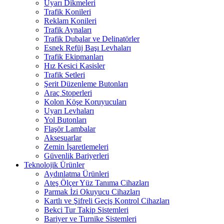
Uyarı Dikmeleri
Trafik Konileri
Reklam Konileri
Trafik Aynaları
Trafik Dubalar ve Delinatörler
Esnek Refüj Başı Levhaları
Trafik Ekipmanları
Hız Kesici Kasisler
Trafik Setleri
Şerit Düzenleme Butonları
Araç Stoperleri
Kolon Köşe Koruyucuları
Uyarı Levhaları
Yol Butonları
Flaşör Lambalar
Aksesuarlar
Zemin İşaretlemeleri
Güvenlik Bariyerleri
Teknolojik Ürünler
Aydınlatma Ürünleri
Ateş Ölçer Yüz Tanıma Cihazları
Parmak İzi Okuyucu Cihazları
Kartlı ve Şifreli Geçiş Kontrol Cihazları
Bekci Tur Takip Sistemleri
Bariyer ve Turnike Sistemleri