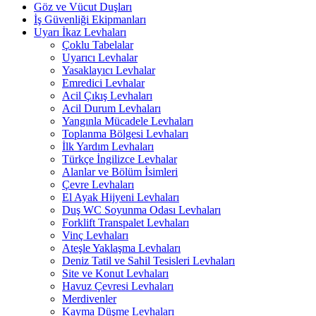
Göz ve Vücut Duşları
İş Güvenliği Ekipmanları
Uyarı İkaz Levhaları
Çoklu Tabelalar
Uyarıcı Levhalar
Yasaklayıcı Levhalar
Emredici Levhalar
Acil Çıkış Levhaları
Acil Durum Levhaları
Yangınla Mücadele Levhaları
Toplanma Bölgesi Levhaları
İlk Yardım Levhaları
Türkçe İngilizce Levhalar
Alanlar ve Bölüm İsimleri
Çevre Levhaları
El Ayak Hijyeni Levhaları
Duş WC Soyunma Odası Levhaları
Forklift Transpalet Levhaları
Vinç Levhaları
Ateşle Yaklaşma Levhaları
Deniz Tatil ve Sahil Tesisleri Levhaları
Site ve Konut Levhaları
Havuz Çevresi Levhaları
Merdivenler
Kayma Düşme Levhaları