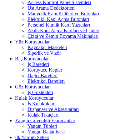
Access Kontrol Panel Sistemleri
Üst Arama Dedektörleri
Manyetik Kapı Kilitleri ve Butonları
Elektrikli Kapı Açma Butonları
Personel Kimlik Kartı Yazıcıları
Akıllı Kapı Açma Kartları ve Çipleri
Çizgi ve Zemin Boyama Makinaları
Yüz Koruyucular
Kaynakçı Maskeleri
Siperlik ve Vizör
Baş Koruyucular
İş Baretleri
Koruyucu Kepler
Dağcı Baretleri
Elektrikci Baretleri
Göz Koruyucular
İş Gözlükleri
Kulak Koruyucular
İş Kulaklıkları
Dispanser ve Aksesuarları
Kulak Tıkaçları
Yangın Güvenliği Ekipmanları
Yangın Tüpleri
Yangın Battaniyesi
İlk Yardım Setleri