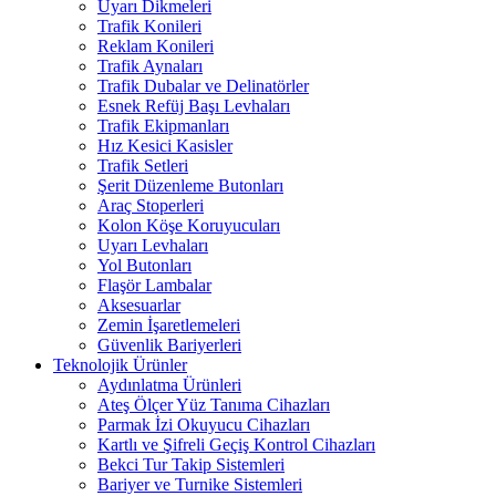
Uyarı Dikmeleri
Trafik Konileri
Reklam Konileri
Trafik Aynaları
Trafik Dubalar ve Delinatörler
Esnek Refüj Başı Levhaları
Trafik Ekipmanları
Hız Kesici Kasisler
Trafik Setleri
Şerit Düzenleme Butonları
Araç Stoperleri
Kolon Köşe Koruyucuları
Uyarı Levhaları
Yol Butonları
Flaşör Lambalar
Aksesuarlar
Zemin İşaretlemeleri
Güvenlik Bariyerleri
Teknolojik Ürünler
Aydınlatma Ürünleri
Ateş Ölçer Yüz Tanıma Cihazları
Parmak İzi Okuyucu Cihazları
Kartlı ve Şifreli Geçiş Kontrol Cihazları
Bekci Tur Takip Sistemleri
Bariyer ve Turnike Sistemleri