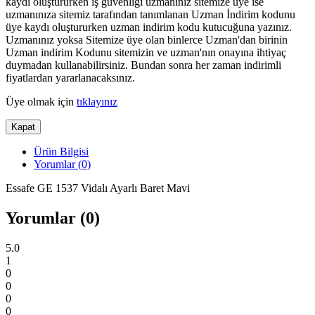
kaydı oluştururken iş güvenliği uzmanınız sitemize üye ise
uzmanınıza sitemiz tarafından tanımlanan Uzman İndirim kodunu
üye kaydı oluştururken uzman indirim kodu kutucuğuna yazınız.
Uzmanınız yoksa Sitemize üye olan binlerce Uzman'dan birinin
Uzman indirim Kodunu sitemizin ve uzman'nın onayına ihtiyaç
duymadan kullanabilirsiniz. Bundan sonra her zaman indirimli
fiyatlardan yararlanacaksınız.
Üye olmak için
tıklayınız
Kapat
Ürün Bilgisi
Yorumlar (0)
Essafe GE 1537 Vidalı Ayarlı Baret Mavi
Yorumlar (0)
5.0
1
0
0
0
0