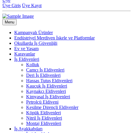
Üye
Üye Giriş
Üye Kayıt
Menu
Kampanyalı Ürünler
Endüstriyel Merdiven İskele ve Platformlar
Okullarda İş Güvenliği
Ev ve Yaşam
Karavanlar
İş Eldivenleri
Kolluk
Camcı İş Eldivenleri
Deri İş Eldivenleri
Hassas Tutuş Eldivenleri
Kauçuk İş Eldivenleri
Kaynakçı Eldivenleri
Kimyasal İş Eldivenleri
Petrolcü Eldiveni
Kesilme Dirençli Eldivenler
Köpük Eldivenleri
Nitril İş Eldivenleri
Montaj Eldivenleri
İş Ayakkabıları