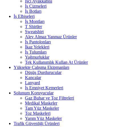
İşçi Ayakkabısı
İş Çizmeleri
İş Botları
İş Elbiseleri
İş Montları
T Shirtler
Sweatshirt
Alev Almaz Yanmaz Ürünler
İş Pantolonları
İkaz Yelekleri
İş Tulumları
Yağmurluklar
Tek Kullanımlık Kullan At Ürünler
Yüksekte Çalışma Ekipmanları
Düşüş Durdurucular
Kancalar
Lanyard
İş Emniyet Kemerleri
Solunum Koruyucular
Gaz Buhar ve Toz Filtreleri
Medikal Maskeler
Tam Yüz Maskeler
Toz Maskeleri
Yarım Yüz Maskeler
Trafik Güvenliği Ürünleri