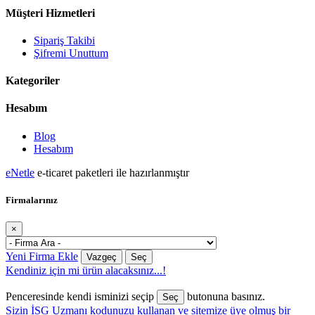
Müşteri Hizmetleri
Sipariş Takibi
Şifremi Unuttum
Kategoriler
Hesabım
Blog
Hesabım
eNetle
e-ticaret paketleri ile hazırlanmıştır
Firmalarınız
×
Yeni Firma Ekle
Vazgeç
Seç
Kendiniz için mi ürün alacaksınız...!
Penceresinde kendi isminizi seçip
butonuna basınız.
Seç
Sizin İSG Uzmanı kodunuzu kullanan ve sitemize üye olmuş bir