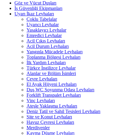
Göz ve Vücut Duşları
İş Güvenliği Ekipmanları
Uyarı İkaz Levhaları
Çoklu Tabelalar
Uyarıcı Levhalar
Yasaklayıcı Levhalar
Emredici Levhalar
Acil Çıkış Levhaları
Acil Durum Levhaları
Yangınla Mücadele Levhaları
Toplanma Bölgesi Levhaları
İlk Yardım Levhaları
Türkçe İngilizce Levhalar
Alanlar ve Bölüm İsimleri
Çevre Levhaları
El Ayak Hijyeni Levhaları
Duş WC Soyunma Odası Levhaları
Forklift Transpalet Levhaları
Vinç Levhaları
Ateşle Yaklaşma Levhaları
Deniz Tatil ve Sahil Tesisleri Levhaları
Site ve Konut Levhaları
Havuz Çevresi Levhaları
Merdivenler
Kayma Düşme Levhaları