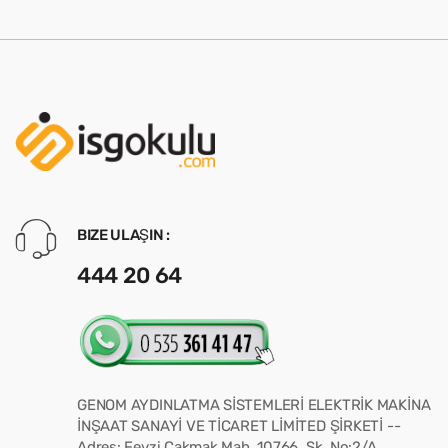
BIZE ULAŞIN :
444 20 64
GENOM AYDINLATMA SİSTEMLERİ ELEKTRİK MAKİNA
İNŞAAT SANAYİ VE TİCARET LİMİTED ŞİRKETİ --
Adres: Fevzi Çakmak Mah. 10766. Sk. No:2/A