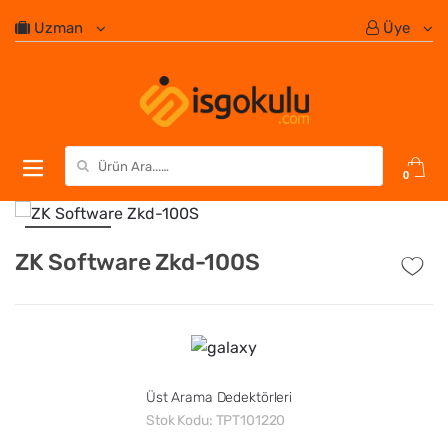
Uzman
Üye
Search for:
0
ZK Software Zkd-100S
Üst Arama Dedektörleri
Stok Kodu:
TPT101220