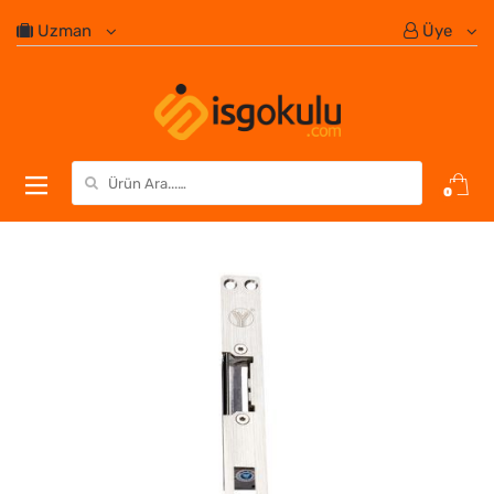
Uzman
Üye
Search for:
0