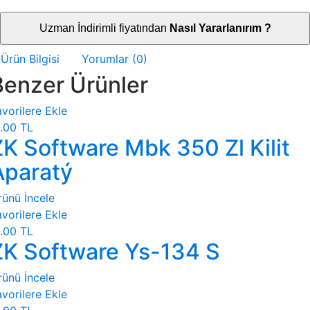
Uzman İndirimli fiyatından
Nasıl Yararlanırım ?
Ürün Bilgisi
Yorumlar (0)
Benzer Ürünler
vorilere Ekle
.00 TL
ZK Software Mbk 350 Zl Kilit
Aparatý
rünü İncele
vorilere Ekle
.00 TL
ZK Software Ys-134 S
rünü İncele
vorilere Ekle