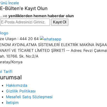
rünü İncele
E-Bülten'e Kayıt Olun
...ve
yeniliklerden hemen haberdar olun
Kayıt Ol
ze Ulaşın :
444 20 64
ENOM AYDINLATMA SİSTEMLERİ ELEKTRİK MAKİNA İNŞAA
ANAYİ VE TİCARET LİMİTED ŞİRKETİ -- Adres: Fevzi Çakma
ah. 10766. Sk. No:2/A
aratay/Konya
l Tarifi
urumsal
Hakkımızda
Gizlilik Politikası
Mesafeli Satış Sözleşmesi
İletişim