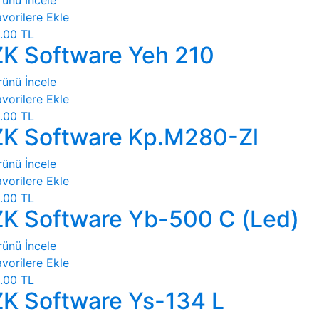
rünü İncele
vorilere Ekle
.00 TL
ZK Software Yeh 210
rünü İncele
vorilere Ekle
.00 TL
ZK Software Kp.M280-Zl
rünü İncele
vorilere Ekle
.00 TL
ZK Software Yb-500 C (Led)
rünü İncele
vorilere Ekle
.00 TL
ZK Software Ys-134 L