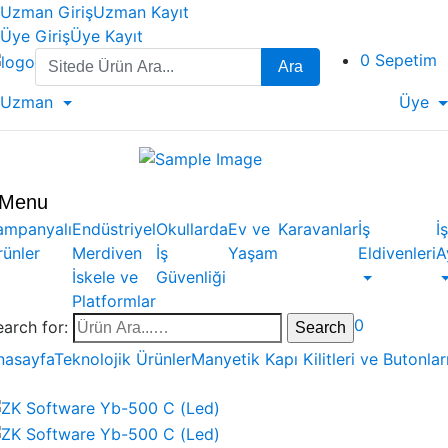
Uzman Giriş
Uzman Kayıt
Üye Giriş
Üye Kayıt
Search
0
Sepetim
Ara
for:
Uzman
Üye
Menu
ampanyalı
Endüstriyel
Okullarda
Ev ve
Karavanlar
İş
İş
rünler
Merdiven
İş
Yaşam
Eldivenleri
A
İskele ve
Güvenliği
Platformlar
0
earch for:
nasayfa
Teknolojik Ürünler
Manyetik Kapı Kilitleri ve Butonlar