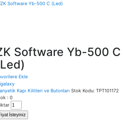
ZK Software Yb-500 C
(Led)
vorilere Ekle
nyetik Kapı Kilitleri ve Butonları
Stok Kodu:
TPT101172
ok : 0
iktar
iyat İsteyiniz