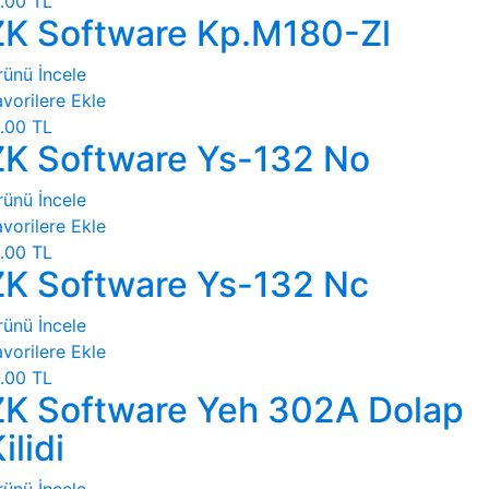
.00 TL
ZK Software Kp.M180-Zl
rünü İncele
vorilere Ekle
.00 TL
ZK Software Ys-132 No
rünü İncele
vorilere Ekle
.00 TL
ZK Software Ys-132 Nc
rünü İncele
vorilere Ekle
.00 TL
ZK Software Yeh 302A Dolap
ilidi