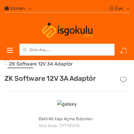
Uzman
Üye
Search for:
0
ZK Software 12V 3A Adaptör
Elektrikli Kapı Açma Butonları
Stok Kodu:
TPT101210