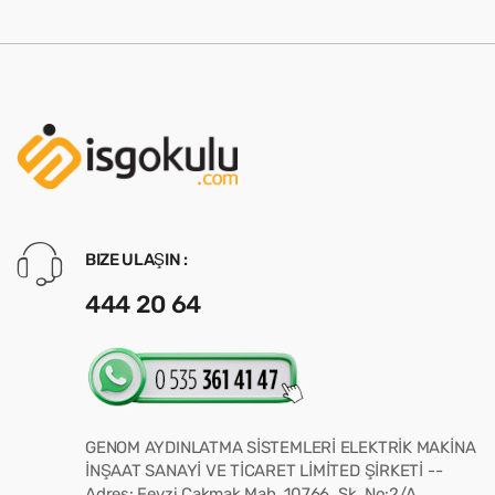
BIZE ULAŞIN :
444 20 64
GENOM AYDINLATMA SİSTEMLERİ ELEKTRİK MAKİNA
İNŞAAT SANAYİ VE TİCARET LİMİTED ŞİRKETİ --
Adres: Fevzi Çakmak Mah. 10766. Sk. No:2/A