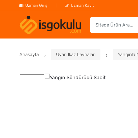
Uzman Giriş
Uzman Kayıt
S
e
a
r
c
Anasayfa
Uyarı İkaz Levhaları
Yangınla 
h
f
o
r
: