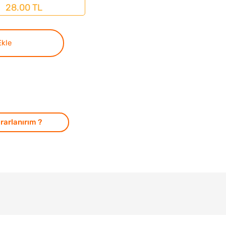
28.00 TL
Ekle
rarlanırım ?