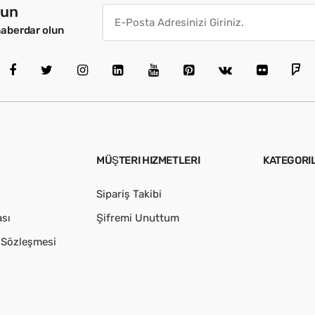
lun
haberdar olun
MÜŞTERI HIZMETLERI
KATEGORI
Sipariş Takibi
ası
Şifremi Unuttum
ş Sözleşmesi