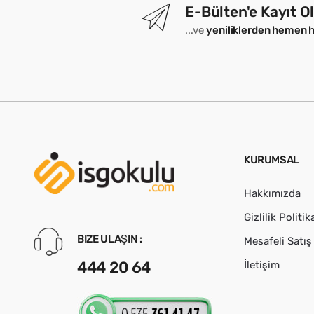
E-Bülten'e Kayıt O
...ve
yeniliklerden hemen 
KURUMSAL
Hakkımızda
Gizlilik Politik
BIZE ULAŞIN :
Mesafeli Satı
444 20 64
İletişim