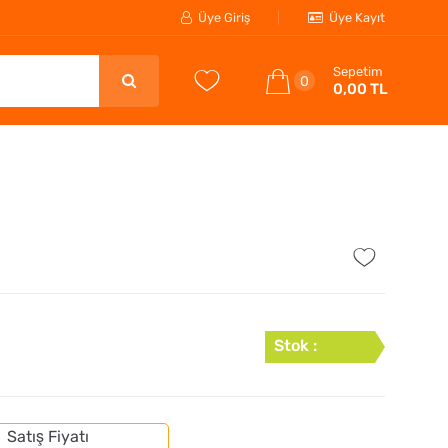
Üye Giriş
Üye Kayıt
Sepetim
0
0,00 TL
Stok :
Satış Fiyatı