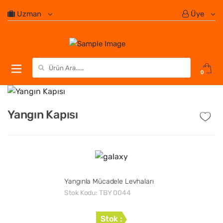
Uzman
Üye
Search for:
0
Yangın Kapısı
Yangınla Mücadele Levhaları
Stok Kodu:
TBY 0044
Stok :