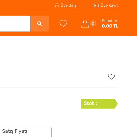
Üye Giriş
Üye Kayıt
Sepetim
0
0,00 TL
Stok :
Satış Fiyatı