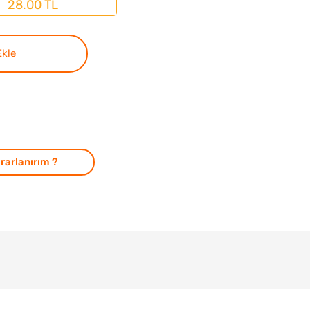
28.00 TL
Ekle
rarlanırım ?