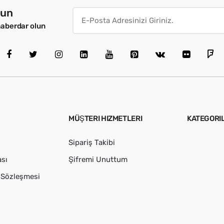
lun
haberdar olun
MÜŞTERI HIZMETLERI
KATEGORI
Sipariş Takibi
ası
Şifremi Unuttum
ş Sözleşmesi