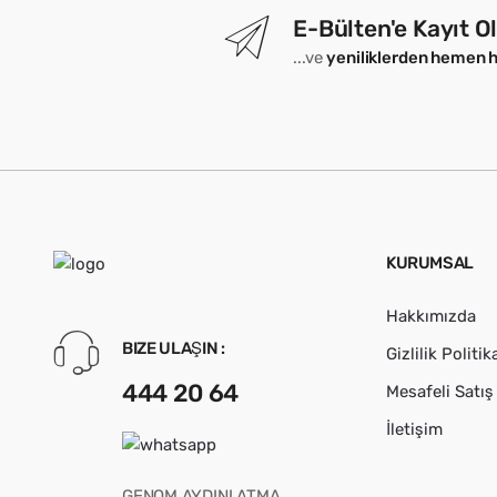
E-Bülten'e Kayıt O
...ve
yeniliklerden hemen 
KURUMSAL
Hakkımızda
BIZE ULAŞIN :
Gizlilik Politik
444 20 64
Mesafeli Satı
İletişim
GENOM AYDINLATMA