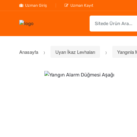
Uzman Giriş
Uzman Kayıt
S
e
a
r
c
Anasayfa
Uyarı İkaz Levhaları
Yangınla 
h
f
o
r
: