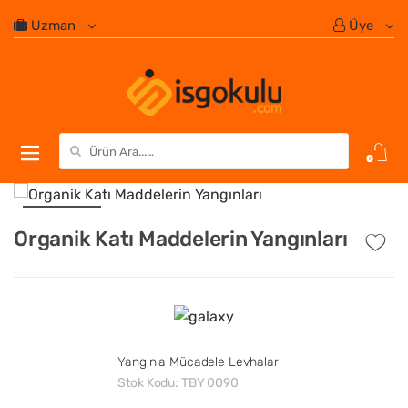
Uzman
Üye
Search for:
0
Organik Katı Maddelerin Yangınları
Yangınla Mücadele Levhaları
Stok Kodu:
TBY 0090