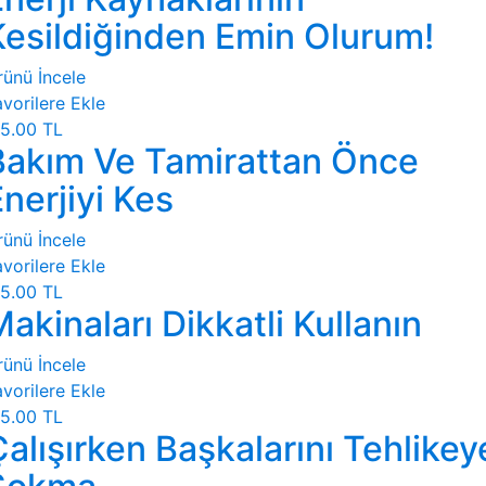
Kesildiğinden Emin Olurum!
rünü İncele
vorilere Ekle
5.00 TL
Bakım Ve Tamirattan Önce
nerjiyi Kes
rünü İncele
vorilere Ekle
5.00 TL
akinaları Dikkatli Kullanın
rünü İncele
vorilere Ekle
5.00 TL
alışırken Başkalarını Tehlikey