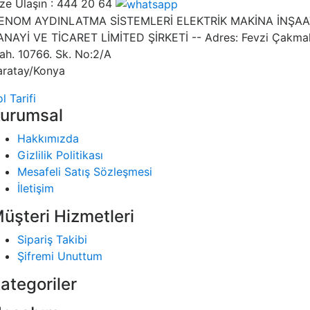
ze Ulaşın :
444 20 64
ENOM AYDINLATMA SİSTEMLERİ ELEKTRİK MAKİNA İNŞAA
ANAYİ VE TİCARET LİMİTED ŞİRKETİ -- Adres: Fevzi Çakma
ah. 10766. Sk. No:2/A
aratay/Konya
l Tarifi
urumsal
Hakkımızda
Gizlilik Politikası
Mesafeli Satış Sözleşmesi
İletişim
üşteri Hizmetleri
Sipariş Takibi
Şifremi Unuttum
ategoriler