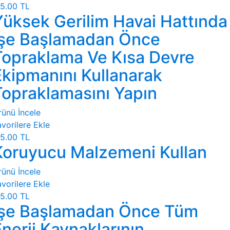
5.00 TL
Yüksek Gerilim Havai Hattında
İşe Başlamadan Önce
Topraklama Ve Kısa Devre
Ekipmanını Kullanarak
Topraklamasını Yapın
rünü İncele
vorilere Ekle
5.00 TL
Koruyucu Malzemeni Kullan
rünü İncele
vorilere Ekle
5.00 TL
İşe Başlamadan Önce Tüm
nerji Kaynaklarının