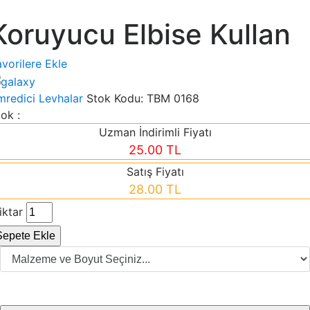
Koruyucu Elbise Kullan
vorilere Ekle
mredici Levhalar
Stok Kodu:
TBM 0168
ok :
Uzman İndirimli Fiyatı
25.00 TL
Satış Fiyatı
28.00 TL
iktar
Sepete Ekle