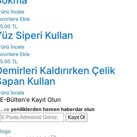
Sokma
rünü İncele
vorilere Ekle
5.00 TL
üz Siperi Kullan
rünü İncele
vorilere Ekle
5.00 TL
emirleri Kaldırırken Çelik
Sapan Kullan
rünü İncele
E-Bülten'e Kayıt Olun
...ve
yeniliklerden hemen haberdar olun
Kayıt Ol