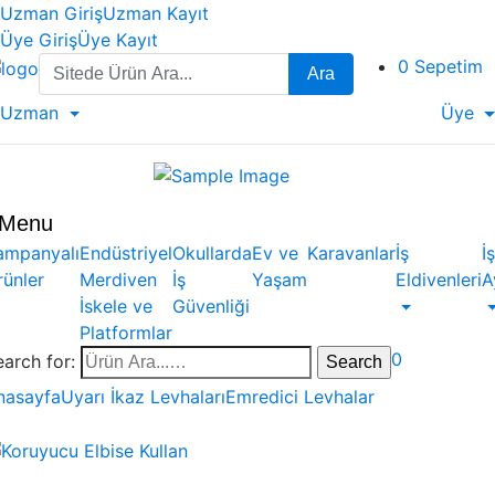
Uzman Giriş
Uzman Kayıt
Üye Giriş
Üye Kayıt
Search
0
Sepetim
Ara
for:
Uzman
Üye
Menu
ampanyalı
Endüstriyel
Okullarda
Ev ve
Karavanlar
İş
İş
rünler
Merdiven
İş
Yaşam
Eldivenleri
A
İskele ve
Güvenliği
Platformlar
0
earch for:
nasayfa
Uyarı İkaz Levhaları
Emredici Levhalar