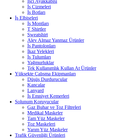
İşçi Ayakkabısı
İş Çizmeleri
İş Botları
İş Elbiseleri
İş Montları
T Shirtler
Sweatshirt
Alev Almaz Yanmaz Ürünler
İş Pantolonları
İkaz Yelekleri
İş Tulumları
Yağmurluklar
Tek Kullanımlık Kullan At Ürünler
Yüksekte Çalışma Ekipmanları
Düşüş Durdurucular
Kancalar
Lanyard
İş Emniyet Kemerleri
Solunum Koruyucular
Gaz Buhar ve Toz Filtreleri
Medikal Maskeler
Tam Yüz Maskeler
Toz Maskeleri
Yarım Yüz Maskeler
Trafik Güvenliği Ürünleri