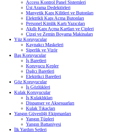
Access Kontrol Panel Sistemleri
Üst Arama Dedektörleri
Manyetik Kapı Kilitleri ve Butonları
Elektrikli Kapı Açma Butonları
Personel Kimlik Kartı Yazıcıları
Akıllı Kapı Açma Kartları ve Çipleri
Çizgi ve Zemin Boyama Makinaları
Yüz Koruyucular
Kaynakçı Maskeleri
Siperlik ve Vizör
Baş Koruyucular
İş Baretleri
Koruyucu Kepler
Dağcı Baretleri
Elektrikci Baretleri
Göz Koruyucular
İş Gözlükleri
Kulak Koruyucular
İş Kulaklıkları
Dispanser ve Aksesuarları
Kulak Tıkaçları
Yangın Güvenliği Ekipmanları
Yangın Tüpleri
Yangın Battaniyesi
İlk Yardım Setleri