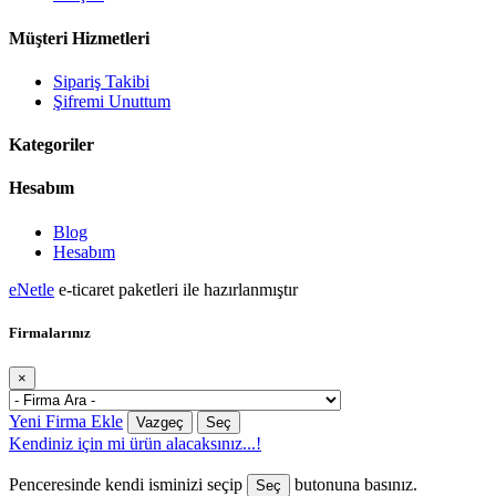
Müşteri Hizmetleri
Sipariş Takibi
Şifremi Unuttum
Kategoriler
Hesabım
Blog
Hesabım
eNetle
e-ticaret paketleri ile hazırlanmıştır
Firmalarınız
×
Yeni Firma Ekle
Vazgeç
Seç
Kendiniz için mi ürün alacaksınız...!
Penceresinde kendi isminizi seçip
butonuna basınız.
Seç