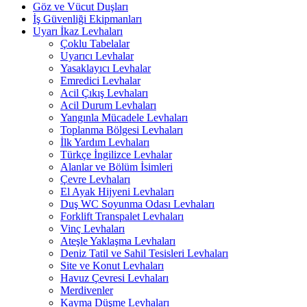
Göz ve Vücut Duşları
İş Güvenliği Ekipmanları
Uyarı İkaz Levhaları
Çoklu Tabelalar
Uyarıcı Levhalar
Yasaklayıcı Levhalar
Emredici Levhalar
Acil Çıkış Levhaları
Acil Durum Levhaları
Yangınla Mücadele Levhaları
Toplanma Bölgesi Levhaları
İlk Yardım Levhaları
Türkçe İngilizce Levhalar
Alanlar ve Bölüm İsimleri
Çevre Levhaları
El Ayak Hijyeni Levhaları
Duş WC Soyunma Odası Levhaları
Forklift Transpalet Levhaları
Vinç Levhaları
Ateşle Yaklaşma Levhaları
Deniz Tatil ve Sahil Tesisleri Levhaları
Site ve Konut Levhaları
Havuz Çevresi Levhaları
Merdivenler
Kayma Düşme Levhaları