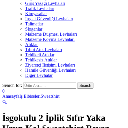
Giriş Yasağı Levhaları
Trafik Levhaları
Kimyasallar
İnşaat Güvenliği Levhaları
Talimatlar
Sloganlar
Malzeme Düşmesi Levhaları
Malzeme Koyma Levhaları
Atıklar
Tıbbi Atık Levhaları
Tehlikeli Atıklar
Tehlikesiz Atıklar
Ziyaretçi İletişimi Levhaları
Hamile Güvenliği Levhaları
Diğer Levhalar
Search for:
0
Anasayfa
İş Elbiseleri
Sweatshirt
🔍
İsgokulu 2 İplik Sıfır Yaka