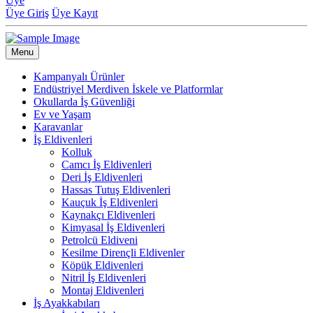
Üye
Üye Giriş
Üye Kayıt
Menu
Kampanyalı Ürünler
Endüstriyel Merdiven İskele ve Platformlar
Okullarda İş Güvenliği
Ev ve Yaşam
Karavanlar
İş Eldivenleri
Kolluk
Camcı İş Eldivenleri
Deri İş Eldivenleri
Hassas Tutuş Eldivenleri
Kauçuk İş Eldivenleri
Kaynakçı Eldivenleri
Kimyasal İş Eldivenleri
Petrolcü Eldiveni
Kesilme Dirençli Eldivenler
Köpük Eldivenleri
Nitril İş Eldivenleri
Montaj Eldivenleri
İş Ayakkabıları