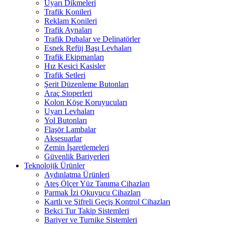
Uyarı Dikmeleri
Trafik Konileri
Reklam Konileri
Trafik Aynaları
Trafik Dubalar ve Delinatörler
Esnek Refüj Başı Levhaları
Trafik Ekipmanları
Hız Kesici Kasisler
Trafik Setleri
Şerit Düzenleme Butonları
Araç Stoperleri
Kolon Köşe Koruyucuları
Uyarı Levhaları
Yol Butonları
Flaşör Lambalar
Aksesuarlar
Zemin İşaretlemeleri
Güvenlik Bariyerleri
Teknolojik Ürünler
Aydınlatma Ürünleri
Ateş Ölçer Yüz Tanıma Cihazları
Parmak İzi Okuyucu Cihazları
Kartlı ve Şifreli Geçiş Kontrol Cihazları
Bekci Tur Takip Sistemleri
Bariyer ve Turnike Sistemleri