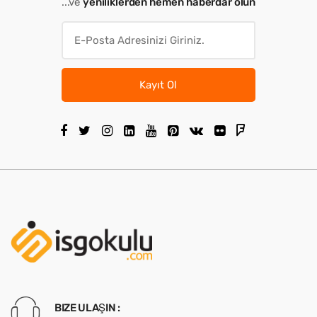
...ve
yeniliklerden hemen haberdar olun
Kayıt Ol
BIZE ULAŞIN :