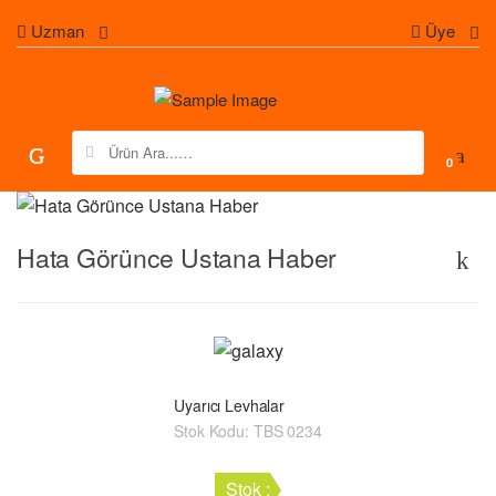
Uzman
Üye
Search for:
0
Hata Görünce Ustana Haber
Uyarıcı Levhalar
Stok Kodu:
TBS 0234
Stok :