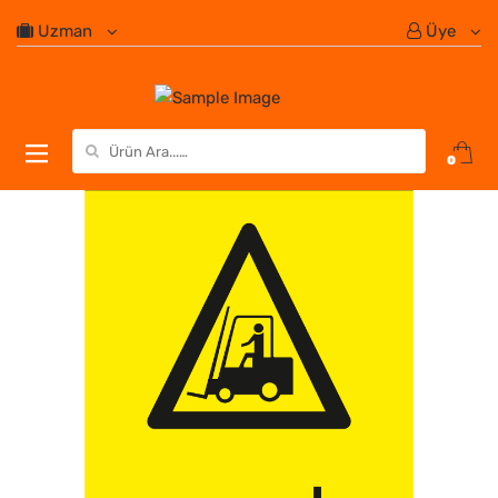
Uzman
Üye
Search for:
0