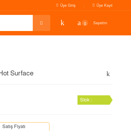
Üye Giriş
Üye Kayıt
Sepetim
0
 Hot Surface
Stok :
Satış Fiyatı