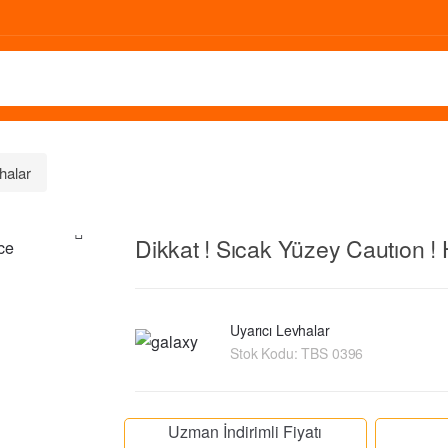
halar
Dikkat ! Sıcak Yüzey Cautıon !
🔍
Uyarıcı Levhalar
Stok Kodu:
TBS 0396
Uzman İndirimli Fiyatı