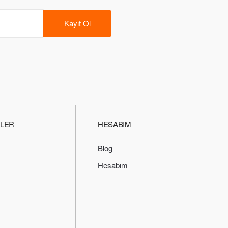
Kayıt Ol
ILER
HESABIM
Blog
Hesabım