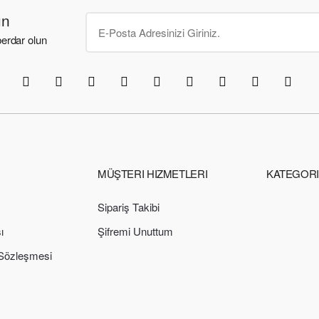
un
erdar olun
MÜŞTERI HIZMETLERI
KATEGOR
Sipariş Takibi
ı
Şifremi Unuttum
 Sözleşmesi