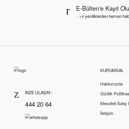
E-Bülten'e Kayıt Ol
...ve
yeniliklerden hemen hab
KURUMSAL
Hakkımızda
BIZE ULAŞIN :
Gizlilik Politikas
444 20 64
Mesafeli Satış
İletişim