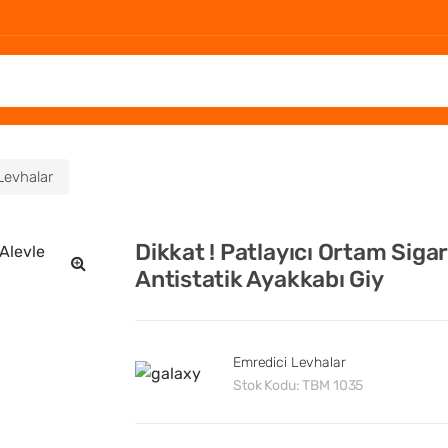
Levhalar
Dikkat ! Patlayıcı Ortam Siga
Antistatik Ayakkabı Giy
🔍
Emredici Levhalar
Stok Kodu:
TBM 1035