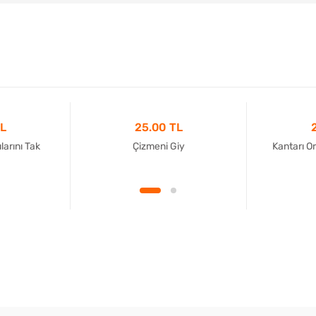
TL
25.00 TL
arını Tak
Çizmeni Giy
Kantarı O