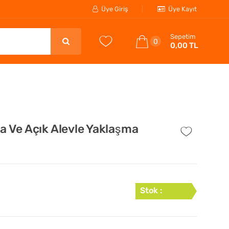
Üye Giriş
Üye Kayıt
Sepetim
0
0,00 TL
ra Ve Açık Alevle Yaklaşma
Stok :