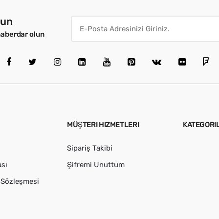
lun
haberdar olun
MÜŞTERI HIZMETLERI
KATEGORI
Sipariş Takibi
ası
Şifremi Unuttum
ş Sözleşmesi