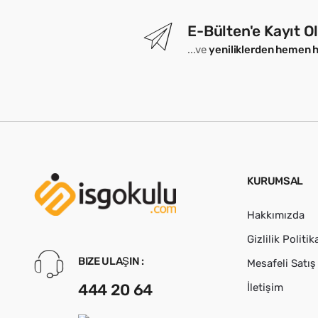
E-Bülten'e Kayıt O
...ve
yeniliklerden hemen 
KURUMSAL
Hakkımızda
Gizlilik Politik
BIZE ULAŞIN :
Mesafeli Satı
444 20 64
İletişim