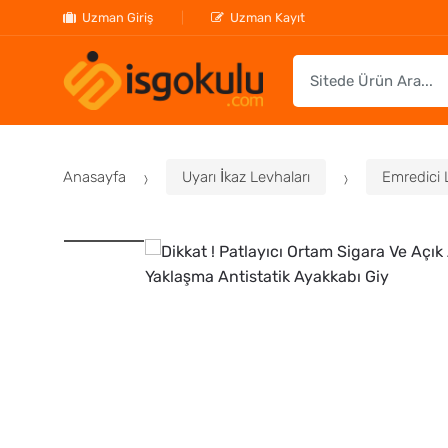
Uzman Giriş
Uzman Kayıt
S
e
a
r
c
Anasayfa
Uyarı İkaz Levhaları
Emredici 
h
f
o
r
: