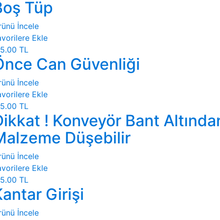
Boş Tüp
rünü İncele
vorilere Ekle
5.00 TL
Önce Can Güvenliği
rünü İncele
vorilere Ekle
5.00 TL
Dikkat ! Konveyör Bant Altında
Malzeme Düşebilir
rünü İncele
vorilere Ekle
5.00 TL
antar Girişi
rünü İncele