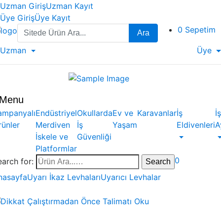
Uzman Giriş
Uzman Kayıt
Üye Giriş
Üye Kayıt
Search
0
Sepetim
Ara
for:
Uzman
Üye
Menu
ampanyalı
Endüstriyel
Okullarda
Ev ve
Karavanlar
İş
İş
rünler
Merdiven
İş
Yaşam
Eldivenleri
A
İskele ve
Güvenliği
Platformlar
0
earch for:
nasayfa
Uyarı İkaz Levhaları
Uyarıcı Levhalar