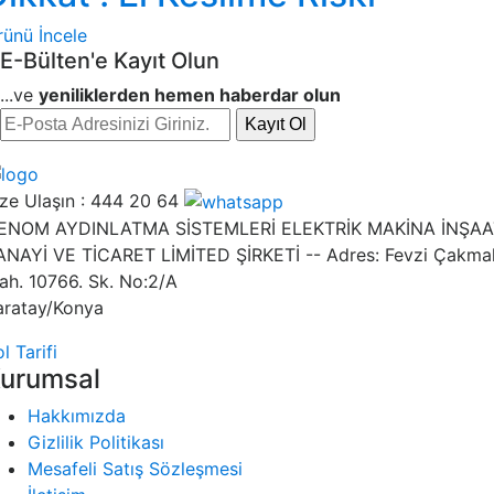
rünü İncele
E-Bülten'e Kayıt Olun
...ve
yeniliklerden hemen haberdar olun
Kayıt Ol
ze Ulaşın :
444 20 64
ENOM AYDINLATMA SİSTEMLERİ ELEKTRİK MAKİNA İNŞAA
ANAYİ VE TİCARET LİMİTED ŞİRKETİ -- Adres: Fevzi Çakma
ah. 10766. Sk. No:2/A
aratay/Konya
l Tarifi
urumsal
Hakkımızda
Gizlilik Politikası
Mesafeli Satış Sözleşmesi