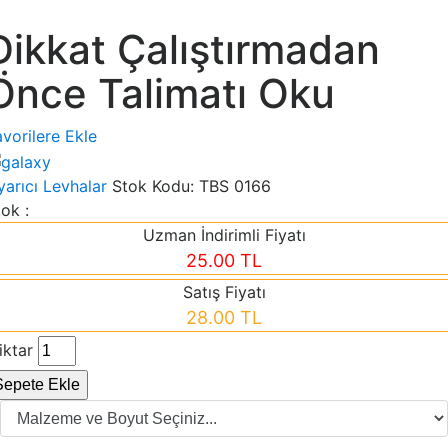
Dikkat Çalıştırmadan
Önce Talimatı Oku
vorilere Ekle
yarıcı Levhalar
Stok Kodu:
TBS 0166
ok :
Uzman İndirimli Fiyatı
25.00 TL
Satış Fiyatı
28.00 TL
iktar
Sepete Ekle