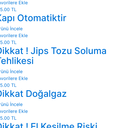
vorilere Ekle
5.00 TL
Kapı Otomatiktir
rünü İncele
vorilere Ekle
5.00 TL
Dikkat ! Jips Tozu Soluma
ehlikesi
rünü İncele
vorilere Ekle
5.00 TL
Dikkat Doğalgaz
rünü İncele
vorilere Ekle
5.00 TL
ikkat ! El Kesilme Riski