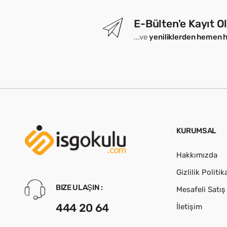
E-Bülten'e Kayıt O
...ve
yeniliklerden hemen 
KURUMSAL
Hakkımızda
Gizlilik Politik
BIZE ULAŞIN :
Mesafeli Satı
444 20 64
İletişim