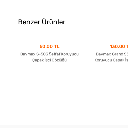
Benzer Ürünler
50.00 TL
130.00 
af
Baymax S-503 Şeffaf Koruyucu
Baymax Grand S5
 (12
Çapak İşçi Gözlüğü
Koruyucu Çapak İş