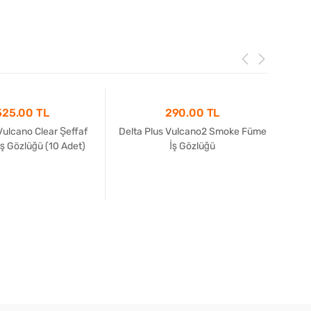
525.00 TL
290.00 TL
Vulcano Clear Şeffaf
Delta Plus Vulcano2 Smoke Füme
Delt
ş Gözlüğü (10 Adet)
İş Gözlüğü