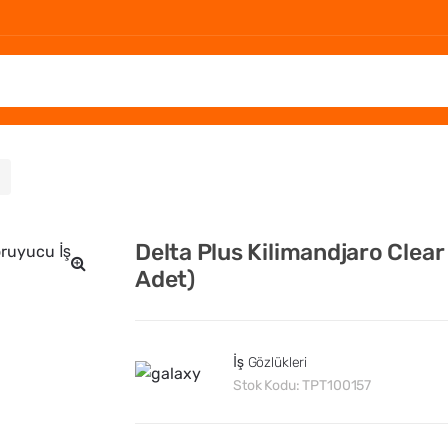
Delta Plus Kilimandjaro Clear
Adet)
🔍
İş Gözlükleri
Stok Kodu:
TPT100157