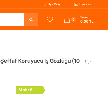
Üye Giriş
Üye Kayıt
Sepetim
0
0,00 TL
 Şeffaf Koruyucu İş Gözlüğü (10
Stok : 8