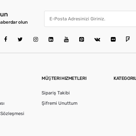
lun
haberdar olun
MÜŞTERI HIZMETLERI
KATEGORI
Sipariş Takibi
ası
Şifremi Unuttum
ş Sözleşmesi