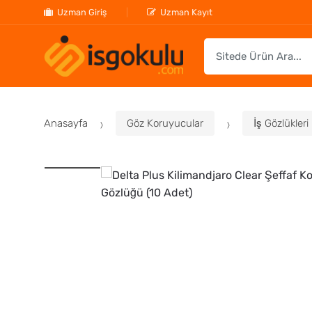
Uzman Giriş
Uzman Kayıt
S
e
a
r
c
Anasayfa
Göz Koruyucular
İş Gözlükleri
h
f
o
r
: