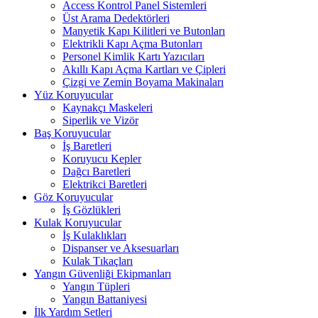
Access Kontrol Panel Sistemleri
Üst Arama Dedektörleri
Manyetik Kapı Kilitleri ve Butonları
Elektrikli Kapı Açma Butonları
Personel Kimlik Kartı Yazıcıları
Akıllı Kapı Açma Kartları ve Çipleri
Çizgi ve Zemin Boyama Makinaları
Yüz Koruyucular
Kaynakçı Maskeleri
Siperlik ve Vizör
Baş Koruyucular
İş Baretleri
Koruyucu Kepler
Dağcı Baretleri
Elektrikci Baretleri
Göz Koruyucular
İş Gözlükleri
Kulak Koruyucular
İş Kulaklıkları
Dispanser ve Aksesuarları
Kulak Tıkaçları
Yangın Güvenliği Ekipmanları
Yangın Tüpleri
Yangın Battaniyesi
İlk Yardım Setleri