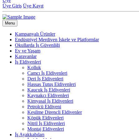
Üye
Üye Giriş
Üye Kayıt
Menu
Kampanyalı Ürünler
Endüstriyel Merdiven İskele ve Platformlar
Okullarda İş Güvenliği
Ev ve Yaşam
Karavanlar
İş Eldivenleri
Kolluk
Camcı İş Eldivenleri
Deri İş Eldivenleri
Hassas Tutuş Eldivenleri
Kauçuk İş Eldivenleri
Kaynakçı Eldivenleri
Kimyasal İş Eldivenleri
Petrolcü Eldiveni
Kesilme Dirençli Eldivenler
Köpük Eldivenleri
Nitril İş Eldivenleri
Montaj Eldivenleri
İş Ayakkabıları