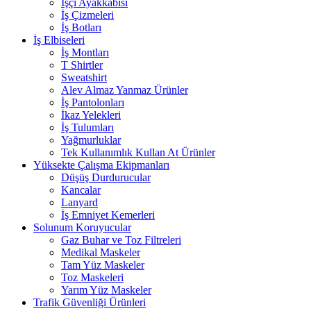
İşçi Ayakkabısı
İş Çizmeleri
İş Botları
İş Elbiseleri
İş Montları
T Shirtler
Sweatshirt
Alev Almaz Yanmaz Ürünler
İş Pantolonları
İkaz Yelekleri
İş Tulumları
Yağmurluklar
Tek Kullanımlık Kullan At Ürünler
Yüksekte Çalışma Ekipmanları
Düşüş Durdurucular
Kancalar
Lanyard
İş Emniyet Kemerleri
Solunum Koruyucular
Gaz Buhar ve Toz Filtreleri
Medikal Maskeler
Tam Yüz Maskeler
Toz Maskeleri
Yarım Yüz Maskeler
Trafik Güvenliği Ürünleri