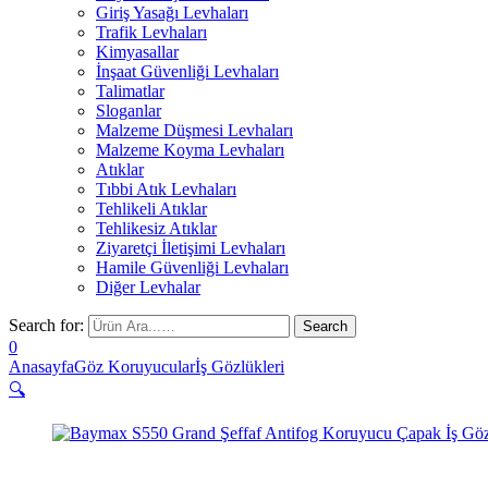
Giriş Yasağı Levhaları
Trafik Levhaları
Kimyasallar
İnşaat Güvenliği Levhaları
Talimatlar
Sloganlar
Malzeme Düşmesi Levhaları
Malzeme Koyma Levhaları
Atıklar
Tıbbi Atık Levhaları
Tehlikeli Atıklar
Tehlikesiz Atıklar
Ziyaretçi İletişimi Levhaları
Hamile Güvenliği Levhaları
Diğer Levhalar
Search for:
0
Anasayfa
Göz Koruyucular
İş Gözlükleri
🔍