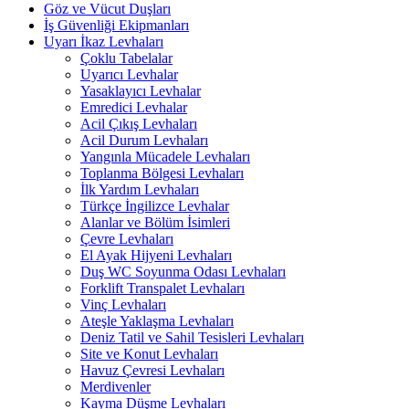
Göz ve Vücut Duşları
İş Güvenliği Ekipmanları
Uyarı İkaz Levhaları
Çoklu Tabelalar
Uyarıcı Levhalar
Yasaklayıcı Levhalar
Emredici Levhalar
Acil Çıkış Levhaları
Acil Durum Levhaları
Yangınla Mücadele Levhaları
Toplanma Bölgesi Levhaları
İlk Yardım Levhaları
Türkçe İngilizce Levhalar
Alanlar ve Bölüm İsimleri
Çevre Levhaları
El Ayak Hijyeni Levhaları
Duş WC Soyunma Odası Levhaları
Forklift Transpalet Levhaları
Vinç Levhaları
Ateşle Yaklaşma Levhaları
Deniz Tatil ve Sahil Tesisleri Levhaları
Site ve Konut Levhaları
Havuz Çevresi Levhaları
Merdivenler
Kayma Düşme Levhaları