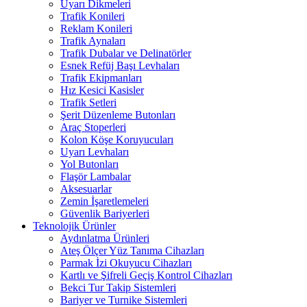
Uyarı Dikmeleri
Trafik Konileri
Reklam Konileri
Trafik Aynaları
Trafik Dubalar ve Delinatörler
Esnek Refüj Başı Levhaları
Trafik Ekipmanları
Hız Kesici Kasisler
Trafik Setleri
Şerit Düzenleme Butonları
Araç Stoperleri
Kolon Köşe Koruyucuları
Uyarı Levhaları
Yol Butonları
Flaşör Lambalar
Aksesuarlar
Zemin İşaretlemeleri
Güvenlik Bariyerleri
Teknolojik Ürünler
Aydınlatma Ürünleri
Ateş Ölçer Yüz Tanıma Cihazları
Parmak İzi Okuyucu Cihazları
Kartlı ve Şifreli Geçiş Kontrol Cihazları
Bekci Tur Takip Sistemleri
Bariyer ve Turnike Sistemleri